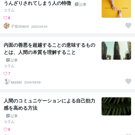
うんざりされてしまう人の特徴
記事
コラム
8
千笑chiemi
2022/03/04
内面の善悪を超越することの意味するもの
とは、人間の本質を理解すること
記事
コラム
7
kazaar
2024/09/09
人間のコミュニケーションによる自己効力
感を高める方法
記事
コラム
6