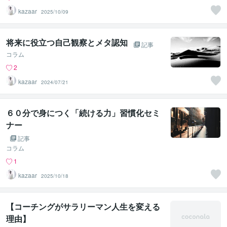
kazaar
2025/10/09
将来に役立つ自己観察とメタ認知
記事
コラム
2
kazaar
2024/07/21
６０分で身につく「続ける力」習慣化セミ
ナー
記事
コラム
1
kazaar
2025/10/18
【コーチングがサラリーマン人生を変える
理由】