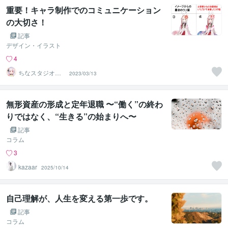
重要！キャラ制作でのコミュニケーション
の大切さ！
記事
デザイン・イラスト
4
ちなスタジオ＠
2023/03/13
かわいいキャラ
制作
無形資産の形成と定年退職 〜“働く”の終わ
りではなく、“生きる”の始まりへ〜
記事
コラム
3
kazaar
2025/10/14
自己理解が、人生を変える第一歩です。
記事
コラム