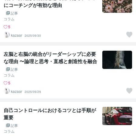
にコーチングが有効な理由
記事
コラム
5
kazaar
2025/09/30
左脳と右脳の統合がリーダーシップに必要
な理由 〜論理と思考・直感と創造性を融合
させる力〜
記事
コラム
5
kazaar
2025/09/29
自己コントロールにおけるコツとは手順が
重要
記事
コラム