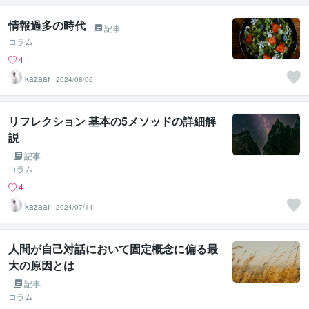
情報過多の時代
記事
コラム
4
kazaar
2024/08/06
リフレクション 基本の5メソッドの詳細解
説
記事
コラム
4
kazaar
2024/07/14
人間が自己対話において固定概念に偏る最
大の原因とは
記事
コラム