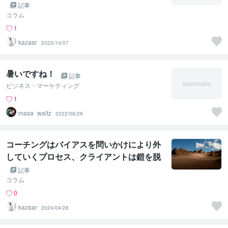
記事
コラム
1
kazaar
2025/10/07
暑いですね！
記事
ビジネス・マーケティング
1
masa_waltz
2022/06/29
コーチングはバイアスを問いかけにより外
していくプロセス、クライアントは鎧を脱
ぐイメージである。
記事
コラム
0
kazaar
2024/04/28