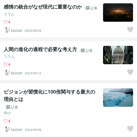
感情の統合がなぜ現代に重要なのか
記事
コラム
4
kazaar
2025/09/09
人間の進化の過程で必要な考え方
記事
コラム
4
kazaar
2024/09/12
ビジョンが習慣化に100倍関与する最大の
理由とは
記事
学び
4
kazaar
2024/09/08