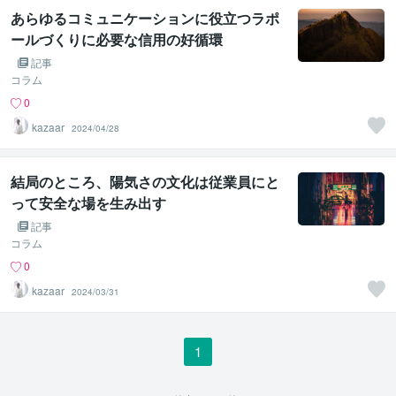
あらゆるコミュニケーションに役立つラポ
ールづくりに必要な信用の好循環
記事
コラム
0
kazaar
2024/04/28
結局のところ、陽気さの文化は従業員にと
って安全な場を生み出す
記事
コラム
0
kazaar
2024/03/31
1