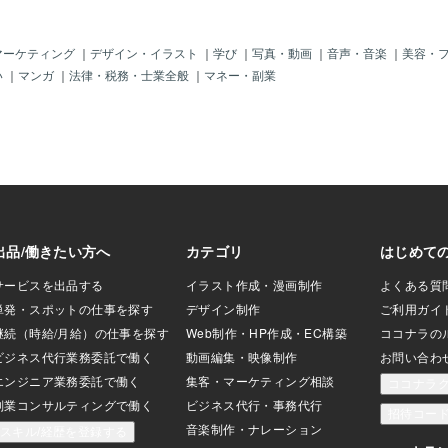
す。 ​ ​ ​ ​ 他ならぬ自分自身が希望したスト
ーリー体験を遊べるように、 ​ ​ 全てを喜
びとして作り出した大我としての自分。 ​ ​
マーケティング
｜
デザイン・イラスト
｜
学び
｜
写真・動画
｜
音声・音楽
｜
美容・
​ ​ 地球全体の調和を常に支え続けている一
い
｜
マンガ
｜
法律・税務・士業全般
｜
マネー・副業
つのピースとして、 ​ ​ 常に生かされてい
る存在そのものが尊い大我としての命。 ​ ​
​ ​ それが生命の本質的な時間、源の命とし
ての在り方。 ​ ​ ​ ​ そんな大我としての命や
自分に還る時機が来ていると思われる方
は、 ​ ​ ヒーリングのエネルギーを受け取
ることを意識しながら、 ​ ​ リラックスし
て動画を御