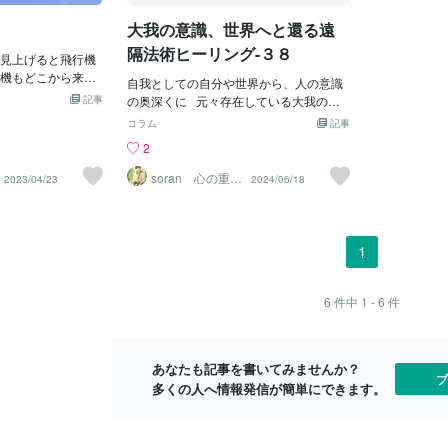
で、数日経つ頃にはクロス雲のことも忘
の渦による雲
、それでも勝利の
れそうですが、１日でもいい気分で過ご
差によって空
大我の意識、世界へと還る遠
ました(*^-^*)
せたら十分。さて突然ですが、ここでク
部では気圧と
花。金木犀のよう
隔法術ヒーリング-３８
見上げると飛行機
イズです。何が写っているでしょうか？
が凝結して雲
囲気も似ているん
機もどこから来て
PCだとすぐにわかるかな？正解は・・・
機雲は、飛行
う？と思いつつ写
自我としての自分や世界から、人の意識
決めて飛び立った
あれ？拡大したら粗くなってわかりにく
際に発生する
書く前に調べてみ
記事
の奥深くに ​ ​ 元々存在している大我の意
らそう生きれたら
くなってしまった💦カエルさんでした🐸
行機雲から天
んか聞いたことあ
識や世界へと還ることを ​ ​ テーマとした
コラム
記事
見上げて深呼吸
こういうの苦手な方、すみません。郊外
みたいです✩
言葉も一緒に調べ
遠隔の法術ヒーリングをお届けします☆ ​ ​
2
に行くと普段は見れない生き物が見れる
飛行機雲が消
永遠 不滅昨日の
​ ​ 人の自我意識は愛されている、愛されて
のがいいですよね～カエル以外ではトン
る時は、上空
んのりピンクだけ
いない、 ​ ​ 恵まれている、恵まれていな
soran 心の重荷
2023/04/23
2024/06/18
ビ一羽とカラス四羽が一緒に遊んでいる
気が蒸発しに
を下ろせるヒー
の散歩で撮影した
いといった条件や概念を ​ ​ 独自に作り出
リング
（？）様子も見かけました。ゆっくり飛
が近づいて湿
ふと気になって撮
して、満たされていない、欲しい、不足
びながらカラスがトンビにちょっかいを
る事を示して
後で意味を調べた
感、不十分 ​ ​ といった自分で自分を苦し
かけていたんです。珍しい光景ですよ
インと捉える
内容でめっちゃビ
めて、傷付けて、生き辛い状態へ ​ ​ 追い
1
ね。最後は美しい夕陽を見て、１日の疲
がすぐに消え
い、これはもう勝
込む時間や世界を生み出し続けます。 ​ ​ ​ ​
れを癒してくださいませ。また明日から
発して消える
んだと思いまし
この永遠に満ち足りることがないループ
１週間が始まりますが、頑張り過ぎずに
り、安定して
てさらに余韻に浸
から出るには、 ​ ​ 本来地球で過ごす時間
6
件中
1 - 6
件
頑張って行きましょう。頑張り過ぎて一
続くことが予
艸｀)侍ジャパンのみ
は自身が体験したいストーリーを ​ ​ 遊び
人で考えるのに疲れてしまった方、すご
機雲からこん
うございます✨素
尽くすために完全に構築されている世界
く頑張っているのに自分なんてダメ
るなんて知り
とう。
であり。 ​ ​ ​ ​ 今完全に愛に満ちた世界の中
だ・・・となっている方がおられました
に面白い⭐️
あなたも記事を書いてみませんか？
にいる、常に今楽園の体験をしている、 ​ ​
ブ
らご相談くださいませ。『石子
てくれている
多くの人へ情報発信が簡単にできます。
今現れている世界を受け入れて味わい尽
くすこと以上に ​ ​ 幸せなことはないと感
じている大我の意識や世界へと ​ ​ 還るこ
とが最も根本的な要因になると思いま