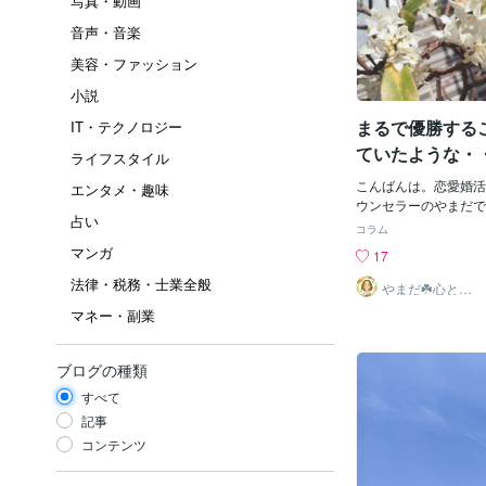
写真・動画
音声・音楽
美容・ファッション
小説
まるで優勝する
IT・テクノロジー
ていたような・
ライフスタイル
こんばんは。恋愛婚活
エンタメ・趣味
ウンセラーのやまだで
占い
ブログをＵＰしていま
コラム
リギリまでＷＢＣの決
マンガ
17
ですが、村上選手のＨ
法律・税務・士業全般
ろまで観ることができて
やまだ☘️心と頭
がスッキリ整う
と空を見上げると２本
マネー・副業
サロン
飛び込んで来ました。
の角度を変えて見ると
行機雲がＶ♬見た瞬間
ブログの種類
ぜか確信。そして職場
すべて
ＢＣが流れているでは
思わず「このまま流し
記事
出勤終えて帰る社員さ
コンテンツ
で応援することだから
ＧＭって感じで流して