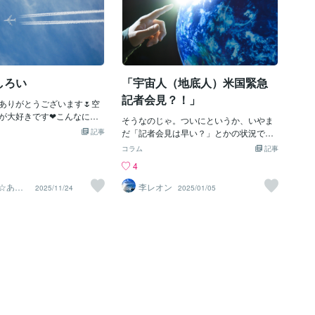
しろい
「宇宙人（地底人）米国緊急
記者会見？！」
ありがとうございます🌷空
が大好きです❤こんなにも
そうなのじゃ。ついにというか、いやま
無料で見られるなんてなん
記事
だ「記者会見は早い？」とかの状況であ
ろうと感じます！青空が広
るとボクは聞いていたのじゃ。まあ、こ
コラム
記事
に飛行機が何台も通って、
の情報が早ければ「２０２５．１月中」
4
んな伸びているのを見たこ
にはアルじゃろうし、おそらく「２月～
？飛行機の後ろをどんどん
３月」という早期に「トランプ大統領」
a☆あな
李レオン
2025/11/24
2025/01/05
飛行機雲✈とっても綺麗で
寄り添
から「公式発表」があると思うぜよ。で
機雲ってどうやってできる
も万が一、記者会見がなくても、非難し
ちょっと調べてみました✍
ないでねっ！（＾＾；；とにかくねぇ
ができる仕組み🍀・排気ガス
～、ボク自身が「とっても期待してい
機の燃料が燃焼すると、二
る」のじゃ。というか「ワクワク感」で
が生成され、飛行機による
いっぱいじゃ。まあでも、「そんな宇宙
スが高度約１万メートルに
人だか地底人だか、そんなもんアルわけ
以下の低温の空気に触れる
ない」っていう人がまだ大多数ではない
が急速に冷されて氷の粒と
かな？！でもね～すでに「米国議会」で
きる。・飛行機の翼の周り
「公式発表」されているのが「UFOの存