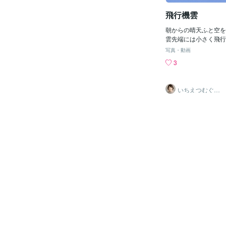
聞いていただけですが
飛行機雲
瞬間は見届けることができ
ちなみにトップ画像の
朝からの晴天ふと空を
な香りで花とか葉の雰
雲先端には小さく飛行
ですよね。何の花だろ
どこ行くんやろ？行先
真を撮って今ブログを
写真・動画
ら目的地までまっしぐ
たら沈丁花っぽい。な
3
気持ちええやろな空を
るような？沈丁花の花
てみると勝利 栄光 
白いヒヤシンスは（ほ
いちえつむぐ☆
婚活アドバイス1
ど）たまたま雨上がり
2年
もので今日の沈丁花も
影しただけ。どちらも
ら決勝戦にピッタリな
ックリ。飛行機雲とい
つことが決まっていた
た。これから録画を観
ろうと思います( *´
なさん本当におめでと
晴らしい日々をありが