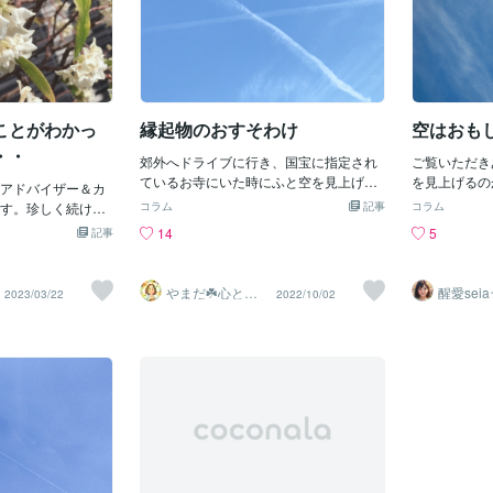
ことがわかっ
縁起物のおすそわけ
空はおも
・・
郊外へドライブに行き、国宝に指定され
ご覧いただき
ているお寺にいた時にふと空を見上げる
を見上げるの
アドバイザー＆カ
と、このようなクロス雲が。散歩を始め
美しいものが
す。珍しく続けて
コラム
記事
コラム
て飛行機雲はよく見るようになったけ
て幸せなんだ
す。今朝は出勤ギ
14
5
記事
ど、こんな風に重なっているのは初めて
がっている日
勝戦を観ていたの
かも？何か意味があるのかな？とググっ
飛行機雲が色
Ｒと逆転するとこ
てみれば、縁起が良い良い方向へ気持ち
とないですか
(*^^)v家を出てふ
やまだ☘️心と頭
醒愛sei
2023/03/22
2022/10/02
が変化運気が上昇する幸運が訪れるな
と伸びていく
がスッキリ整う
たの心に
の飛行機雲が目に
サロン
います☆
ど、とてもいいことが書かれてありまし
すよね✩飛行
思わず撮った写真
た。(*^^)vそして、また別の場所でも形の
んだろう？と
２本（日本）の飛
違うクロス雲を見かけました♬もう良い
🍀飛行機雲
、優勝する！とな
予感しかありません( *´艸｀)ということ
による雲飛行
に着くとＴＶでＷ
で、このブログをいつも読んでくださっ
酸化炭素と水
ありませんか！！
ているみなさまに感謝の気持ちを込めて
高温の排気ガ
てていい？」と、
（画像で）幸運をおすそわけしたいと思
あるー40℃
んに聞くと日本中
います。まぁ私の場合は占いとか良いこ
と、中の水分
ねわーい😃まぁＢ
とを言われてもすぐに忘れてしまうの
なり、雲がで
いるのを何となく