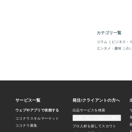
ポートでサイトの画像
示回数が減少する可能
書いています。この問題
日月曜日に始まり、現
す。 修正に取り組ん
は、検索会社が「この
カテゴリ一覧
組んでいる」と述べた。
影響はありません。Go
コラム
｜
ビジネス・
題はログの問題のみで
エンタメ・趣味
｜
占
しました。グーグルは
ユーザーの行動や検索
していない」と付け加