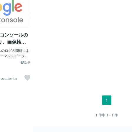
検索コンソールの
り、画像検索
スデータが低
ールのログの問題によ
あります。
ーマンスデータが
ます。この問題は1
記事
在も続いているた
に注意してくださ
日以降、現在も継続
2022/01/28
gleの「画像のデー
題」があり、Goog
パフォーマンスレポ
ック数と表示回数
1
ると述べました。
レポートの問題で
やGoogle検索ト
1
件中
1 - 1
件
せん。 Google
タは、ログの問題
パフォーマンスレ