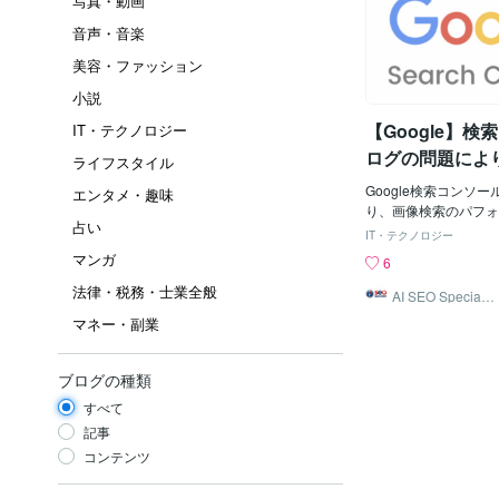
写真・動画
音声・音楽
美容・ファッション
小説
【Google】
IT・テクノロジー
ログの問題によ
ライフスタイル
のパフォーマン
Google検索コンソ
エンタメ・趣味
下する可能性が
り、画像検索のパフォ
占い
低下する可能性があり
IT・テクノロジー
月24日に始まり、現
マンガ
6
め、レポートでこの点
法律・税務・士業全般
い。2022年1月24
AI SEO Specialis
t
中、Googleは、Goo
マネー・副業
タ検索」に「ログの問
le検索コンソールの
ートに表示されるクリ
ブログの種類
が減少する可能性があ
すべて
画像用。これは単なる
あり、実際のランキング
記事
ラフィックには影響しま
コンテンツ
は、「画像の検索デー
の影響を受けており、