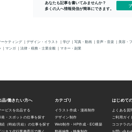
あなたも記事を書いてみませんか？
のクリック数と表
ブ
多くの人へ情報発信が簡単にできます。
性があります」と
は2022年1月24
在も続いていま
でいます。グーグル
問題の解決に取り
Google検索への
ogleは、この「問
マーケティング
｜
デザイン・イラスト
｜
学び
｜
写真・動画
｜
音声・音楽
｜
美容・
ある」ことを確認
い
｜
マンガ
｜
法律・税務・士業全般
｜
マネー・副業
、「グーグルでの
結果の低下を反映
えた。