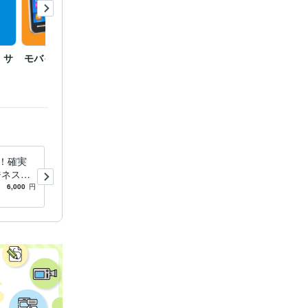
修正
 サ
モバイル広告
ご質問やわからない専門
「SE
用語。
の行方
客！確実
地域の集客を強化！エリア対
ジネス成
応で確実に成果発生します
30日間
広範囲1.5万マイルをカバ
6,000
円
4.9
(403)
6,000
円
P
ー！効果抜群のマップ埋込M
EO戦略