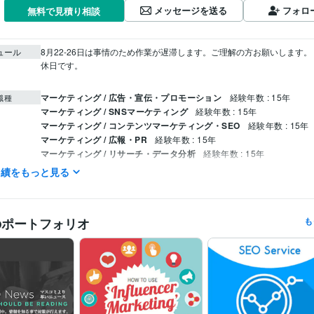
メッセージを送る
フォロ
無料で見積り相談
ュール
8月22-26日は事情のため作業が遅滞します。ご理解の方お願いします
休日です。

マーケティング / 広告・宣伝・プロモーション
経験年数 : 15年
職種
マーケティング / SNSマーケティング
経験年数 : 15年
マーケティング / コンテンツマーケティング・SEO
経験年数 : 15年
マーケティング / 広報・PR
経験年数 : 15年
マーケティング / リサーチ・データ分析
経験年数 : 15年
実績をもっと見る
 こういった受賞歴・執筆歴・講演歴に振り回されない事が大事。
歴
Wix:15年
Excel:15年
Word:15年
Google Analytics:15年
クリエイ
ツール
のポートフォリオ
も
集客・マーケティング相談
効果抜群のSEO外部対策！ 
SEO内部
分野
質を改善！
ローカルSEO対策！地域内で認知度向上！
キーワード調
要なステップ！
YouTube SEO対策は順位を向上 
トラフィックで一
を成長
ソーシャルメディア対策は集客を目指す
多国籍バックリンク
バルなネットワークを構築します。 
集客
ランキング
宣伝
ソーシャルメディア
アクセス
SEO内部対策