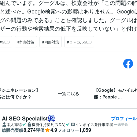
組んでいます。グーグルは、検索会社が「この問題の
と述べた。Google検索への影響はありません。Googl
グの問題のみである」ことを確認しました。グーグル
ザーの行動や検索結果の低下を反映していない」と付
#SEO
#外部対策
#内部対策
#ロ＝カルSEO
ドジェネレーション】
【Google】モバイ
一覧に戻る
客とは何ですか？
能：People ...
AI SEO Specialist
プロフィール
本人確認
機密保持契約(NDA)
インボイス発行事業者
未登録
8,274
4.9
1,059
総販売実績
評価
フォロワー