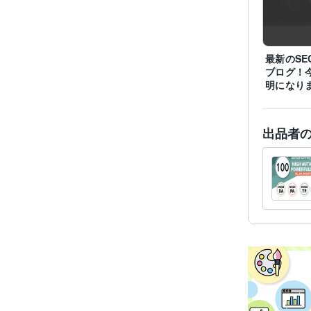
語学
最新のSE
ブログ！
明になり
出品者