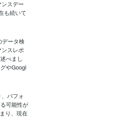
マンスデー
在も続いて
像のデータ検
マンスレポ
と述べまし
やGoogl
り、パフォ
する可能性が
始まり、現在