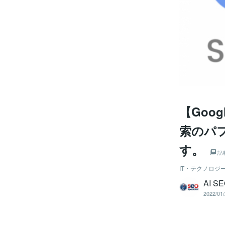
【Goo
索のパ
す。
記
IT・テクノロジ
AI SE
2022/01/