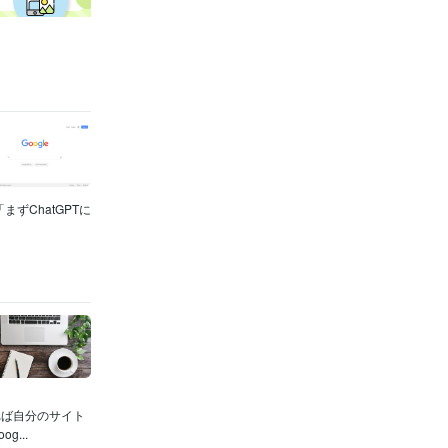
ずChatGPTに
れば自分のサイト
...