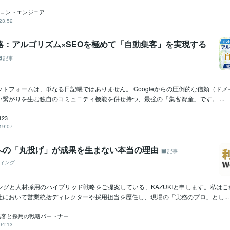
フロントエンジニア
23:52
攻略：アルゴリズム×SEOを極めて「自動集客」を実現する
記事
ラットフォームは、単なる日記帳ではありません。 Googleからの圧倒的な信頼（ド
繋がりを生む独自のコミュニティ機能を併せ持つ、最強の「集客資産」です。 ...
123
19:07
への「丸投げ」が成果を生まない本当の理由
記事
ィング
ングと人材採用のハイブリッド戦略をご提案している、KAZUKIと申します。私はこ
社において営業統括ディレクターや採用担当を歴任し、現場の「実務のプロ」とし...
｜集客と採用の戦略パートナー
04:13