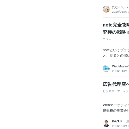
たむぷろ 
2026/06/07 
note完全
究極の戦略
コラム
noteというプ
と、読者との深い
WebMaster
2026/04/24 
広告代理店
ビジネス・マーケテ
Webマーケティ
億規模の事業会
KAZUKI
2026/02/21 