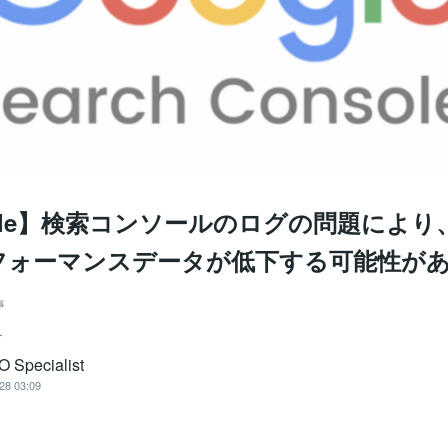
gle】検索コンソールのログの問題により
フォーマンスデータが低下する可能性が
事
ー
O Specialist
28 03:09