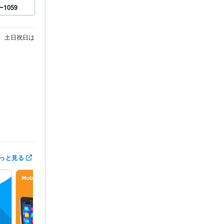
ー
1059
。　土日祝日は
っと見る
最適でサイトの
査は最も重
気にビジネス
対策
グロー