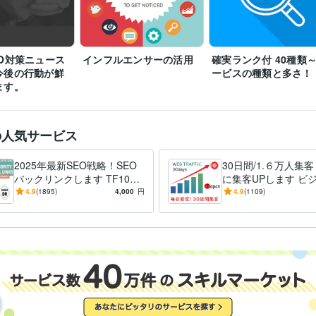
SEO外部対策
ローカルSEO対策
SEO
SEO対策
IT相談・システム開発
ハッキングされたワードプレスを修復します
SEO
ハッキング
ハッカー
WordPress
ワードプレス
ワードプレス
英語
ネイティブレベル
力
O対策ニュース
インフルエンサーの活用
確実ランク付 40種類～
今後の行動が鮮
ービスの種類と多さ！
ます。
の人気サービス
2025年最新SEO戦略！SEO
30日間/1.６万人集
バックリンクします TF100 D
に集客UPします ビ
A100サイト、100ユニークド
功の鍵はアクセス数！
4.9
(1895)
4,000
円
4.9
(1109)
メイン対策！
安定した集客で売上U