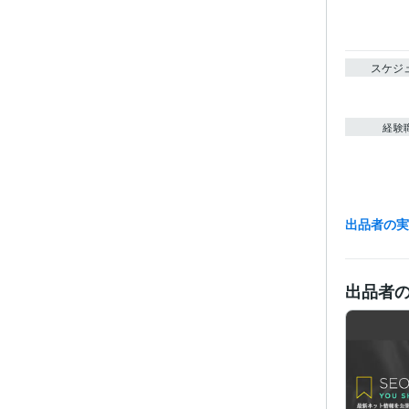
スケジ
経験
出品者の
受賞
ビジネス・
ティブ
出品者
得意