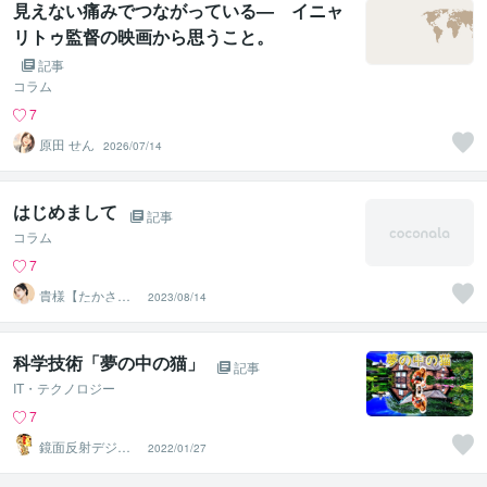
見えない痛みでつながっている— イニャ
リトゥ監督の映画から思うこと。
記事
コラム
7
原田 せん
2026/07/14
はじめまして
記事
コラム
7
貴様【たかさ
2023/08/14
ま】TAKASAMA
科学技術「夢の中の猫」
記事
IT・テクノロジー
7
鏡面反射デジタ
2022/01/27
ルアート製作所
（鈴木穣）