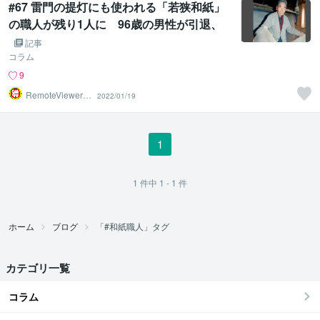
#67 雷門の提灯にも使われる「若狭和紙」
の職人が残り1人に 96歳の男性が引退、
寂しさにじませ伝統託す
記事
コラム
9
RemoteViewer導
2022/01/19
与✅
1
1
件中
1 - 1
件
ホーム
ブログ
「#和紙職人」タグ
カテゴリ一覧
コラム