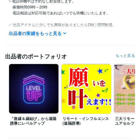
✨電話待機中は予約なし歓迎致します。

　稼働時間09時～20時

　電話相談は対応可能であればいつでも待機にいたします。

✅ 出品アイテムに少しでも興味がありましたらDMご質問歓迎。

✅ 割引クーポンコード →　KR68BV

出品者の実績をもっと見る
経験職種
マーケティング / 商品企画・開発
経験年数 : 40年
出品者のポートフォリオ
もっと見る
コンサルタント / 経営コンサルタント
経験年数 : 33年
経営・マネジメント / 経営者・CEO・COO
経験年数 : 33年
ライフスタイル・その他 / 占い師
経験年数 : 56年
受賞歴
審美眼（占い師になる為の本）
ビジネス・クリエイティブツール
Excel:40年
Word:40年
PowerPoint:35年
Adobe Illustrator:30年
得意分野
「復縁＆縁結び」から遠隔
リモート・インフルエンス
三大リモート
占い
Remote Viewer・占鑑定師
誘導にレベルアップ
(遠隔誘導)
ユアセルフ、
占い鑑定
ビジネス
恋愛
教育
復縁
ふくえん
遠隔透視
遠隔誘導
占い
遠隔透視・遠隔誘導・占い鑑定・運氣・