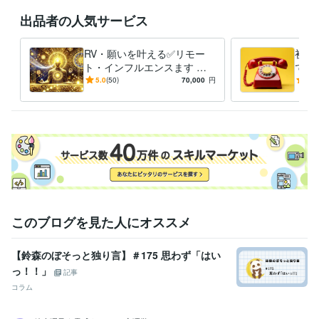
リモートビューイング
RV
遠隔誘導
遠隔透視
願い叶える
出品者の人気サービス
リモート・インフルエ
復縁
ふくえん
RV・願いを叶える✅リモー
初め
ト・インフルエンスます ❤️
でも
恋愛、復縁、仕事、金運、縁
て、
5.0
(50)
70,000
円
4.9
結び、縁切り他、体験報告有
フル
り
このブログを見た人にオススメ
【鈴森のぼそっと独り言】＃175 思わず「はい
っ！！」
記事
コラム