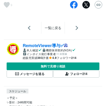
9
一覧に戻る
RemoteViewer導与✅
本人確認
機密保持契約(NDA)
インボイス発行事業者
未登録
総販売実績
393
評価
4.9
フォロワー
214
無料で見積り相談
メッセージを送る
フォロー
214
スケジュール
＜予定＞

✨受付：24時間可能
