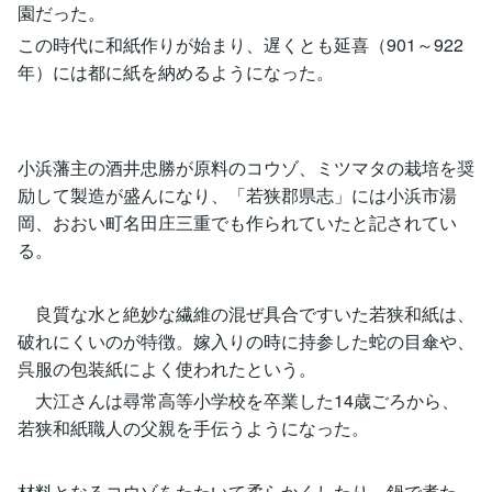
園だった。
この時代に和紙作りが始まり、遅くとも延喜（901～922
年）には都に紙を納めるようになった。
小浜藩主の酒井忠勝が原料のコウゾ、ミツマタの栽培を奨
励して製造が盛んになり、「若狭郡県志」には小浜市湯
岡、おおい町名田庄三重でも作られていたと記されてい
る。
良質な水と絶妙な繊維の混ぜ具合ですいた若狭和紙は、
破れにくいのが特徴。嫁入りの時に持参した蛇の目傘や、
呉服の包装紙によく使われたという。
大江さんは尋常高等小学校を卒業した14歳ごろから、
若狭和紙職人の父親を手伝うようになった。
材料となるコウゾをたたいて柔らかくしたり、鍋で煮た