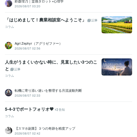
鈴森理乃｜霊感タロット×心理学
2026/08/07 03:20
「はじめまして！農業相談室へようこそ」
記事
コラム
Agri Zephyr（アグリゼファー）
2026/08/07 02:56
人生がうまくいかない時に、見直したい3つのこ
と
記事
コラム
転機に寄り添い迷いを整理する月流波動判断
2026/08/07 02:33
5-4-3でポートフォリオ💖
告知
コラム
【スマホ副業】３つの奇跡を精度アップ
2026/08/07 02:42