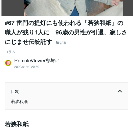
#67 雷門の提灯にも使われる「若狭和紙」の
職人が残り1人に 96歳の男性が引退、寂しさ
にじませ伝統託す
記事
コラム
RemoteViewer導与✅
2022/01/19 20:59
目次
若狭和紙
若狭和紙