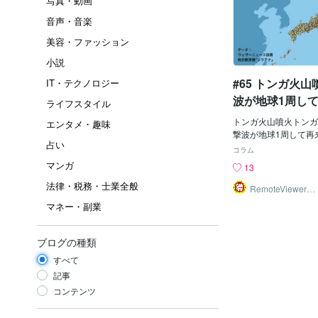
写真・動画
音声・音楽
美容・ファッション
小説
#65 トンガ火
IT・テクノロジー
波が地球1周し
ライフスタイル
も各地で気圧変
トンガ火山噴火トンガ
エンタメ・趣味
撃波が地球1周して再
占い
気圧変化 1/17(月) 17
コラム
(月)の朝9時前から1
マンガ
13
本全国で一時的な気圧
法律・税務・士業全般
た。同様の変化は一昨日
RemoteViewer導
与✅
台から21時台にも観
マネー・副業
の気圧変化は、日本時間
ぎにトンガの火山島フ
ガハアパイが噴火した
ブログの種類
振」によるものとみら
すべて
地球を1周して再び到
ます。 ウェザーニュ
記事
3000箇所に設置し
コンテンツ
ナ」による気圧変化を
豆諸島など日本列島の