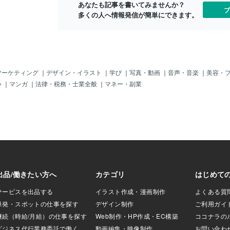
あなたも記事を書いてみませんか？
すオレンジ色のマ
ブ
多くの人へ情報発信が簡単にできます。
がわかります。 15
ていた急な気圧変化
さでしたが、今朝の観
Pa差程度でした。低
大きな変化ではな
の短時間に変化が起
的でした。 ◆「空
マーケティング
｜
デザイン・イラスト
｜
学び
｜
写真・動画
｜
音声・音楽
｜
美容・
再び到達か この今
い
｜
マンガ
｜
法律・税務・士業全般
｜
マネー・副業
ガの火山で15日
模な噴火による衝撃
1周して再び日本に
こされた可能性が
ガから日本の距離
考慮した場合、衝
ったと仮定する
び日本に到達する
時前後と想定されてい
しています。 ま
進んできた空振が
ら18