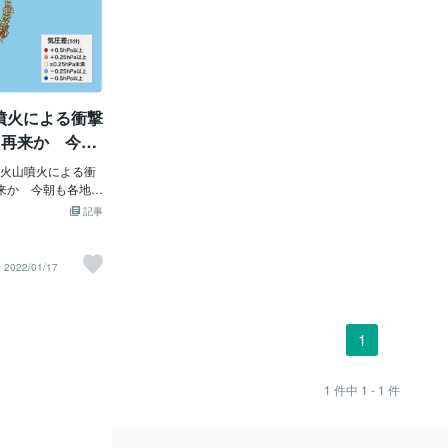
山噴火による衝撃
て再来か 今朝
化
火山噴火による衝
来か 今朝も各地で
:37配信 今日17日
記事
0時過ぎにかけて、日
変化が見られまし
15日(土)の20時
2022/01/17
測されています。 こ
の15日(土)昼過
ンガトンガ・フン
時の衝撃波「空
1
れ、今日午前には
達した可能性があり
ースが独自に全国約
1
件中
1 - 1
件
ている観測機「ソラテ
みると、関東や伊
南東側から同心円