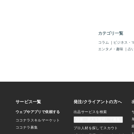
状に、気圧の上昇を示
ーカーが通過する様子
日(土)夜に観測され
は2hPa程度の大き
測は大きい所でも1h
気圧や高気圧のような
カテゴリ一覧
いものの、30分程度
こっていたことが特徴
コラム
｜
ビジネス・
振」が地球を1周して
エンタメ・趣味
｜
占
朝の気圧変化は、トン
(土)に発生した大規
波「空振」が、地球を
到達したことで引き起
考えられます。 トン
と、地球一周の距離を
撃波の速度が一定であ
と、地球を一周して再
時間帯は17日(月)9
たため、ほとんど一致
た、地球を反対回りで
昨日16日(日)の17時か