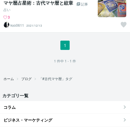
マヤ暦占星術：古代マヤ暦と紋章
記事
占い
3
kyo0611
2021/12/13
1
1
件中
1 - 1
件
ホーム
ブログ
「#古代マヤ暦」タグ
カテゴリ一覧
コラム
ビジネス・マーケティング