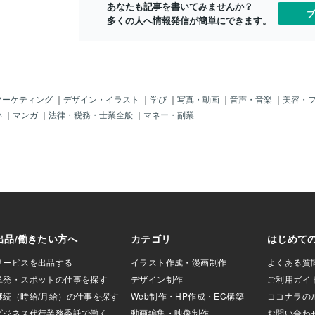
あなたも記事を書いてみませんか？
面で株の動きを確認
ブ
多くの人へ情報発信が簡単にできます。
どりも今は特殊なとこ
なった時代です。
る中で僕は、皆さ
ある副業に挑戦し
!(^^)! それ
える"と言うコンセ
っかり有名になって
マーケティング
｜
デザイン・イラスト
｜
学び
｜
写真・動画
｜
音声・音楽
｜
美容・
さんです♪ココナ
い
｜
マンガ
｜
法律・税務・士業全般
｜
マネー・副業
の形式は本当に
関係」に付いての
職場での先輩と後
またまた今回の僕
ズル制作代行」だ
ガンプラ作りま
お仕事の形態があ
 そこで、今回僕
、出品させてもら
ズル制作代行」で
、どうしようか悩
他の人の出品ペー
ス１円とか、0.5