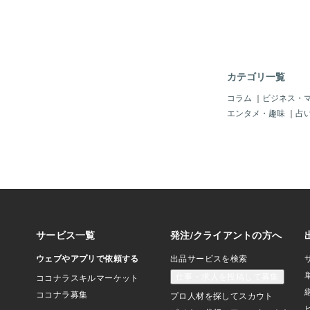
ら、FXもスマホの画
でき･･････。 せ
ろから仕入れが可能に
さて、様々な副業があ
んにやはり、現実味の
て頂けたらと思っています
カテゴリ一覧
が、"趣味をお金に変
プトの元、CMでもす
コラム
｜
ビジネス・
しまった『ココナラ』
エンタメ・趣味
｜
占
ラさんのお仕事の出品
様々で、「恋愛・友人
お悩み相談のほか、「
輩の関係」に付いて、
のように「ジグソーパ
ったり、「眠っている
す」だったり、様々な
る事が分かりました。
が挑戦しようと思って
ったのが「ジグソーパ
す。値段の設定を最初
みました。その結果、
ジを見た結果、１ピー