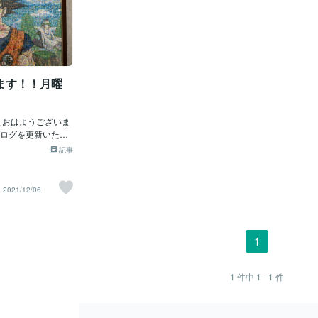
ます！！月曜
。
皆さまおはようございま
ログを更新いたし
ジグソーパズルの
記事
させて頂きまし
ズルを作るのが、
て･･････。高校
2021/12/06
て趣味をお金に変
な？』と思ってい
学生時代の時は家
スマホの普及もし
1
６人のうちスマホ
母と僕と妹の４人
スマホ！！それさ
1
件中
1 - 1
件
遣い稼ぎ"が出来る
ルカリやヤフオク
は当然の事なが