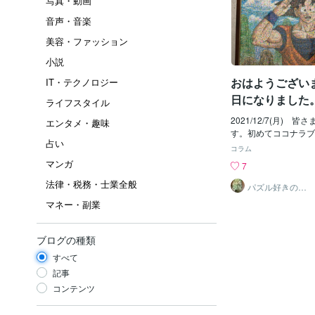
写真・動画
音声・音楽
美容・ファッション
小説
おはようござい
IT・テクノロジー
日になりました
ライフスタイル
2021/12/7(月) 
エンタメ・趣味
す。初めてココナラブ
占い
ます。先日、こちらで
コラム
制作代行の仕事を出品
マンガ
7
た。 僕はジグソーパ
法律・税務・士業全般
子供の頃から大好きでし
パズル好きのし
げお
生の時既に『何とかし
マネー・副業
える事は出来ないのか
ました。 でも、僕が
庭が貧乏で、ネットや
ブログの種類
ておらず、今でも家族
すべて
を手にしているのは父
だけです。 今やその
記事
えあれば簡単に"お小
コンテンツ
時代となりました。メ
を使っての不用品販売