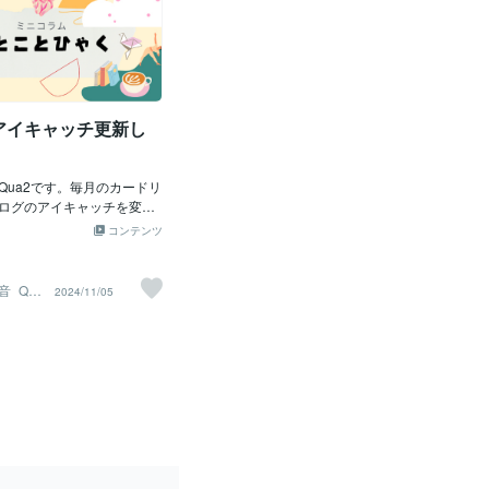
アイキャッチ更新し
Qua2です。毎月のカードリ
ログのアイキャッチを変え
Canvaという無料の画像生
コンテンツ
って。…なぜ今年もあと１
イミング？というところで
制作ツールはAdobeのIllu
_Qua
2024/11/05
使って作っていたものの、MacB
てから、Canvaを使ってこ
作っています。保存も自動
非常に便利なツールです
ッチだけではなく、バナ
ルなど、Canvaを使った画
ス出したら、ほしい方いら
？いかがでしょう。。