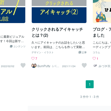
クリックされるアイキャッチ
ブログ・
とは？(2)
ました
りに最新ビジュアル
す！今回は新サー
久々にアイキャッチのお話をしたいと思
こんにちは。
、スポーツアート
コンテンツ
います。前回は、こちらを作って実験を
ーディングブ
は早速みていきま
していますというところで終わりまし
てみました。
デザイン・イラスト
記事
コラム
essのLPサービスを
た。この結果はどうだったのかという部
成サイトを使
7
1
客様ご自身でもWo
分と、今現在思っているベストなアイキ
ヶ月のこのタ
新のできるLP制作サ
ャッチのご紹介です。結局この4つの結果
すが。これまで
BumPutty（バン
みづき玖音
2022/02/02
2021/11/24
！元々私たちの活
プティ）
2
はどうだったのか？この4つはどうだった
stratorを
サービスのLP」を
のよ？と毎回読んでくださっている方は
ookに変わっ
まりです。他のサー
思っているかもしれませんね。この結果
の手の画像は
に寄り添ったサー
についてお伝えします。ほぼ全部、ぼち
でされるので
1
安な方の質問や相
ぼちだったんですよ…これがすごい伸び
ね。アイキャ
だきます。お気軽
た！！というのはなくて…全然ダメだっ
ー、サムネイ
せm(_ _)mBA
たのは一番右でした！ゴリゴリに広告っ
像作成サービ
3
件中
1 - 3
件
作実績オーダーメイ
ぽすぎる、色のイメージがLINEぽくない
っしゃるかな
cial jewelry
というのが敗因かなと思っています。某
サイトを制作させて
スポーツメーカーのセール時の広告やバ