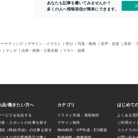
回はページのトッ
あなたも記事を書いてみませんか？
ナーをイメージして作ったのですが、ダ
ブ
作されています）
多くの人へ情報発信が簡単にできます。
メでした！笑これがスポーツ関連のもの
/31までに公開、1/
であればいけたのか？疑問が残ります。
、1月末に納品させ
その後、結果どうしたのか？その後、行
までいただき本当
き着いたのがこちらでした↓・極力多く
イトを制作する上
のサンプルを見せる・上のタイトルはLIN
しましたこちらの
Eのイメージカラーの黄緑背景に白文字
名刺と似顔絵のご
王道って感じのシンプルなアイキャッチ
マーケティング
｜
デザイン・イラスト
｜
学び
｜
写真・動画
｜
音声・音楽
｜
美容・
サルはやっています
です。いっぱいアイキャッチ作ったけ
い
｜
マンガ
｜
法律・税務・士業全般
｜
マネー・副業
いただき、新しい
ど、やっと落ち着いたな…ここで1つ気に
いただきました。
なる情報をゲット一度落ち着いたのです
サポートのお仕事も
が、こんな気になる情報をTwitterで見か
す）似顔絵入名刺
けました。「一番クリックされる広告
顔絵入名刺が完成
は、白地に黒の大きな文字のシンプルな
＞いただいたお写
ものだ」この内容のツイートにWeb広告
となるものを選
運用をされている方や複数の社長さんも
ます。お洋服は別
同意されていたので……気になりますよ
ものに変更。リッ
ね……私だって試してみたいと思いま
を進めながらご相
す。こんなの作りました！↑結果…「全
景白・水色の2パタ
くダメでした💔」というのも、同じ戦法
で、巨大文字をアイキャッチに入れてい
る方がいるのですが、その方の方が以下
の理由で目を引い