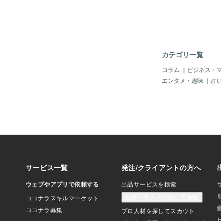
いただきました。（今
プバナーもお客様が制
お客様のご希望で、12
31納品ということで
ていただき、おひねり
に恐縮です。▼このサ
カテゴリ一覧
で感じたことを記事に
サイト制作受注後、お
コラム
｜
ビジネス・
依頼、Web集客コン
エンタメ・趣味
｜
占
か？というご相談まで
サービスを作成させて
（SNS運営やブログ
させていただいていま
の実績上記お客様の似
しました！！＜似顔絵
真の中からこちらで元
択、イラストにしてい
途お写真でいただいた
プのカラーなどは制作
談。似顔絵データは背