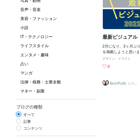
写真・動画
音声・音楽
美容・ファッション
小説
最新ビジュアル
IT・テクノロジー
ライフスタイル
2月になり、2ヶ月ぶ
を掲載しようと思いま
エンタメ・趣味
ビスのお知らせや実績
デザイン・イラスト
に関する話題です。で
占い
9
しょう！！！WordPr
マンガ
始めました納品後、お
rdPressで修正・更
法律・税務・士業全般
BumPutty（バン
ービスを開始しました
プティ）
マネー・副業
動のきっかけは「占い
6個納品したことが始
ビス同様、初めての方
ブログの種類
ビスで、更新作業が不
談にも対応させていた
すべて
にお問い合わせくださいま
記事
SEショップサイト制
コンテンツ
ドジュエリーショップのSPe
様のBASEショップ