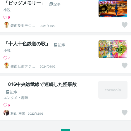
「ビッグメモリー」
記事
小説
9
鏡面反射デジタ
2021/11/22
ルアート製作所
（鈴木穣）
「十人十色鉄道の歌」
記事
小説
7
鏡面反射デジタ
2024/09/02
ルアート製作所
（鈴木穣）
016中央総武線で連続した怪事故
記事
エンタメ・趣味
6
杉山 幸隆
2022/12/06