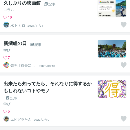
久しぶりの映画館
記事
コラム
10
水卜 ヒロ
2021/11/21
新撰組の日
記事
学び
7
紫光【SHIKO】
2025/03/13
遠隔透視鑑定士
出来たら知ってたら、それなりに得するか
もしれないコトやモノ
記事
学び
5
エビグラたん
2022/07/10