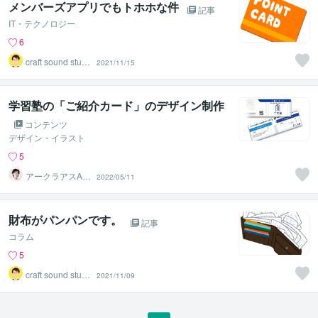
メンバーズアプリでもトホホな件
記事
IT・テクノロジー
6
craft sound studi
2021/11/15
o
学習塾の「ご紹介カード」のデザイン制作
コンテンツ
デザイン・イラスト
5
アークラアスAQ
2022/05/11
LASS
財布がパンパンです。
記事
コラム
5
craft sound studi
2021/11/09
o