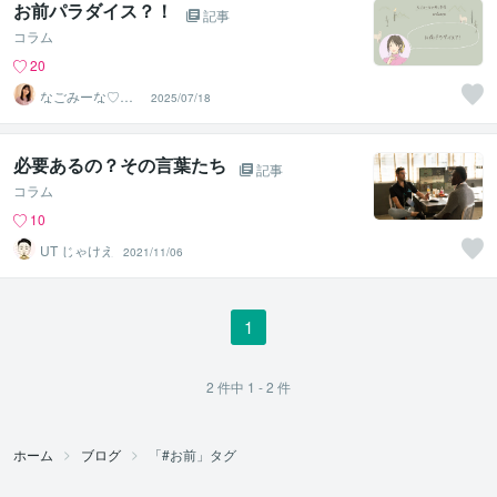
お前パラダイス？！
記事
コラム
20
なごみーな♡癒
2025/07/18
し系心のサポー
ター
必要あるの？その言葉たち
記事
コラム
10
UT じゃけえ
2021/11/06
1
2
件中
1 - 2
件
ホーム
ブログ
「#お前」タグ