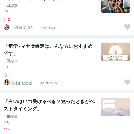
記事
占い
2
占師 神楽 玄斗
2024/11/04
（かぐら げん
と）
「気学×マヤ暦鑑定はこんな方におすすめ
です」
記事
占い
1
開運不動産鑑定
2025/10/20
士 Ayaka
「占いはいつ受けるべき？迷ったときがベ
ストタイミング」
記事
占い
1