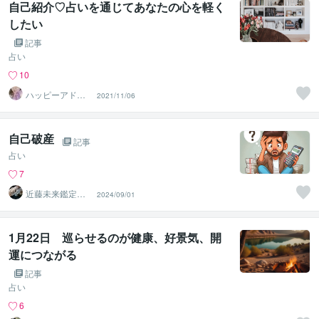
自己紹介♡占いを通じてあなたの心を軽く
したい
記事
占い
10
ハッピーアドバ
2021/11/06
イザーリリラ
自己破産
記事
占い
7
近藤未来鑑定
2024/09/01
近藤 光 【移転
済】
1月22日 巡らせるのが健康、好景気、開
運につながる
記事
占い
6