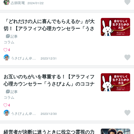
占師彩竜
2024/01/22
「どれだけの人に喜んでもらえるか」が大
切！【アラフィフ心理カウンセラー「うさ
ぴょん」のココナラ電話相談】
記事
コラム
4
うさぴょん＠癒
2023/12/31
し系アラフィフ
心寄り添い人
お互いのちがいを尊重する！【アラフィフ
心理カウンセラー「うさぴょん」のココナ
ラ電話相談】
記事
コラム
4
うさぴょん＠癒
2023/12/30
し系アラフィフ
心寄り添い人
経営者が決断に迷うときに役立つ霊視の力