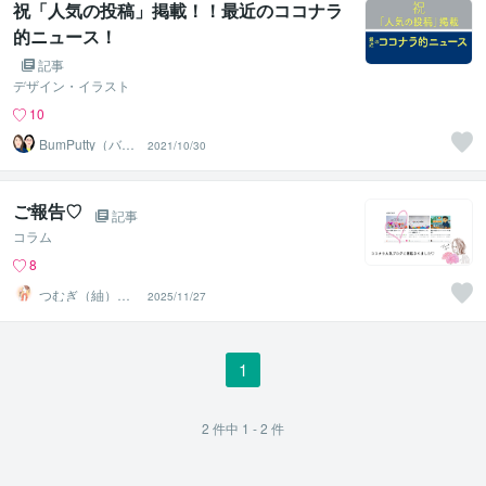
祝「人気の投稿」掲載！！最近のココナラ
的ニュース！
記事
デザイン・イラスト
10
BumPutty（バン
2021/10/30
プティ）
ご報告♡
記事
コラム
8
つむぎ（紬）♡
2025/11/27
心のデトックス
1
2
件中
1 - 2
件