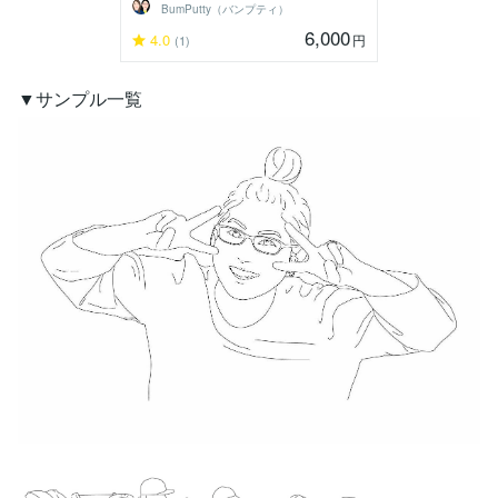
BumPutty（バンプティ）
6,000
4.0
円
(1)
▼サンプル一覧