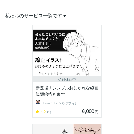
私たちのサービス一覧です▼
受付休止中
新登場！シンプルおしゃれな線画
似顔絵描きます
BumPutty（バンプティ）
6,000
4.0
円
(1)