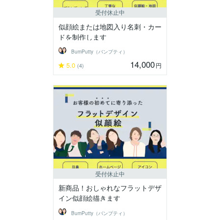
受付休止中
似顔絵または地図入り名刺・カー
ドを制作します
BumPutty（バンプティ）
14,000
5.0
円
(4)
受付休止中
新商品！おしゃれなフラットデザ
イン似顔絵描きます
BumPutty（バンプティ）