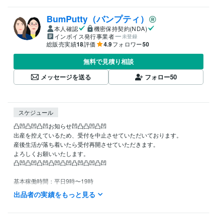
BumPutty（バンプティ）
本人確認
機密保持契約(NDA)
インボイス発行事業者
未登録
総販売実績
18
評価
4.9
フォロワー
50
無料で見積り相談
メッセージを送る
フォロー
50
スケジュール
凸凹凸凹凸凹お知らせ凹凸凸凹凸凹

出産を控えているため、受付を中止させていただいております。

産後生活が落ち着いたら受付再開させていただきます。

よろしくお願いいたします。

凸凹凸凹凸凹凸凹凸凹凸凹凸凹凸凹

基本稼働時間：平日9時〜19時

　　　　　　　（土日稼働は相談）

出品者の実績をもっと見る
お問い合わせは土日祝日関係なく返信させていただきます。
