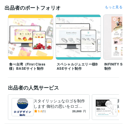
お気軽にお問い合わせくださいませ。
出品者のポートフォリオ
もっと見る
受賞歴
読まれる記事の書き方と発信のコツ
自己紹介noteを書いてみよう-自
己を知り、伝える技術-
資格・検定
色彩検定3級
取得年 : 2015年
貿易実務検定
取得年 : 2018年
中学校教諭一種免許状（数学）
取得年 : 2013年
高等学校教諭一種免許状（数学）
取得年 : 2013年
得意分野
食べ台湾（First Class
スペシャルジュエリー様B
INFINITY 
デザイン制作
様）BASEサイト制作
紙ものからLPなどWeb制作まで
ASEサイト制作
制作
Webデザイン
オリジナルデザイン
LINEリッチメニュ
ブログ
レタッチ
DTP
フラットデザイン
ポップ
クール
名刺
集客・マーケティング相談
SNSやWeb集客のマーケティング
出品者の人気サービス
名刺
リーフレット
クールなデザイン
DTP
オリジナルデザイン
ワイルド
スタイリッシュなロゴを制作
新登
します 御社の思いをロゴデ
線画
ザインで表現します
みに
5.0
(1)
20,000
円
4.0
ます