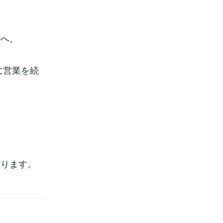
」へ。
に営業を続
。
なります。