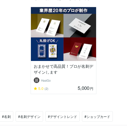
おまかせで高品質！プロが名刺デ
ザインします
HasiGo
5,000
5.0
円
(2)
#名刺
#名刺デザイン
#デザイントレンド
#ショップカード