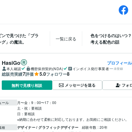
ピンで見つけた「ブラ
色をつけるのはいつ？
一覧に戻る
ング」の魔法。
考える配色の話
HasiGo
プロフィール
本人確認
機密保持契約(NDA)
インボイス発行事業者
未登録
7
5.0
8
総販売実績
評価
フォロワー
メッセージを送る
フォ
無料で見積り相談
ュール
月〜金：9：00〜17：00

土・祝：要相談

日：要相談

※納期に合わせて柔軟に対応しております。お気軽にご相談ください。
デザイナー / グラフィックデザイナー
経験年数 : 20年
職種