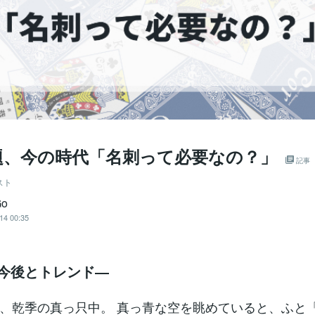
題、今の時代「名刺って必要なの？」
記事
スト
Go
14 00:35
の今後とトレンド―
、乾季の真っ只中。 真っ青な空を眺めていると、ふと