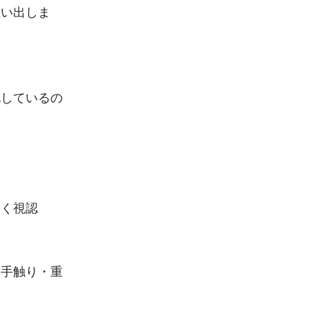
思い出しま
、
化しているの
引く視認
い手触り・重