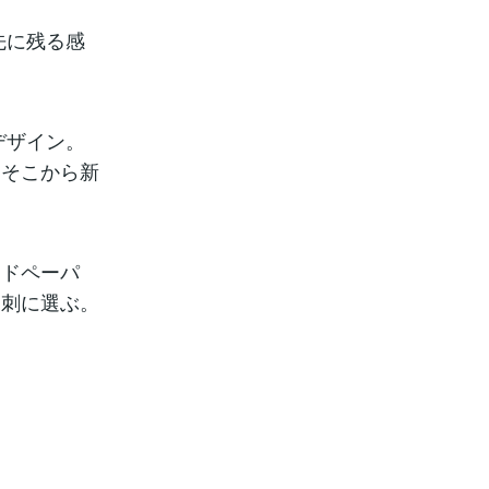
先に残る感
。
デザイン。
、そこから新
ードペーパ
名刺に選ぶ。