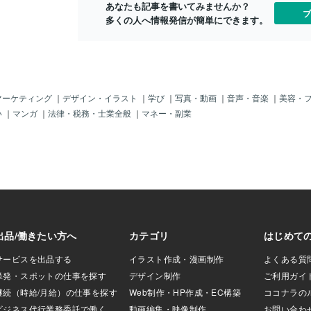
みてください！そ
あなたも記事を書いてみませんか？
淡い色がより深く見える桜の姿は、見て
ブ
！
多くの人へ情報発信が簡単にできます。
いるだけでふーっと気分が上がります
ってなりま
ね。「あぁ、今年もこうしてお花に会え
いう感じの映画大
てよかったな💡」と、心がぽかぽか温か
皆さんはどんな映
くなるのを感じました。朝ご飯をいただ
＿＿＿＿＿＿＿＿
いた後は、贅沢に「二度寝」の仮眠を。
＿＿＿＿＿＿＿＿
日曜日の午前中って、心も体も自然とリ
ここまで見てくだ
ラックスモードに切り替わるから。「今
マーケティング
｜
デザイン・イラスト
｜
学び
｜
写真・動画
｜
音声・音楽
｜
美容・
！！！こちらどう
は、何もしなくていいんだよ」と自分を
い
｜
マンガ
｜
法律・税務・士業全般
｜
マネー・副業
がない！」「編集
甘やかしてあげる、そんな優しい時間
」などのお悩みを
が、一週間の疲れをそっと溶かしてくれ
！こちらをご検討
ました🌿✨。午後は、まったりタイム。
お外に出られない分、お家の中で楽しみ
を見つけようと、動画配信の世界へ📱
✨。最近ね、「野球ゲームの実況動画」
に、すっかりハマっているんです
（笑）。ゲームの中の世界って、本当に
「夢」が広がっていて面白いですよね。
一人の選手のパワーだけを最強にしてみ
たり、逆に、ひたすらバントだけで選手
をコツコツ成長させてみたり……。「そ
んな育て方があるんだ！！💡」なんて、
自分では思いつかないような発想に、思
わず時間を