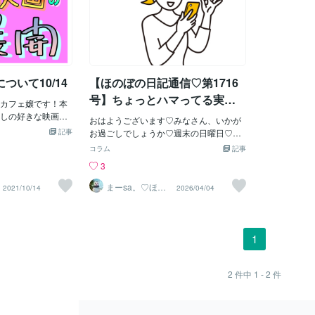
ついて10/14
【ほのぼの日記通信♡第1716
号】ちょっとハマってる実況
カフェ嬢です！本
動画、、、♡
しの好きな映画に
おはようございます♡みなさん、いかが
と思います！は
記事
お過ごしでしょうか♡週末の日曜日♡ゆ
ほどどうでもいい
っくり過ごしてくださいね♡昨日のこ
コラム
記事
け、まだ始めたば
と。昨日の朝、目が覚めて☀️✨窓の外を
3
来てないですし、
見ると、予報通りの大雨……☔️。＊画像
ばらくはこんな感
はイメージです「今日は一日、ずっと雨
まーsa。♡ほの
2021/10/14
2026/04/04
していきたいと思
ぼのブログ毎日
なのかなぁ」としっとり濡れた街を眺め
配信♡
きな映画につい
ながら、静かな朝活を始めました。体調
になるわけです
は、少しだけ「めまい」がして。「あ
大好きでし
ぁ、雨の気圧の変化に体が敏感に反応し
1
映画は！！！！ズ
ているんだな🌿✨」と感じたので、昨日
は無理をせず、「ゆっくりモード」で過
！！！！！！！！！！！
ごすことに決めました。ふと外を見る
2
件中
1 - 2
件
哲也いやぁ・・・
と、桜が、本当に見事で🌸✨。少しずつ
皮がはがれた時が
葉桜になりかけているけれど、まだまだ
ｗ予告編とか見る
お花見シーズン真っ只中。雨に濡れて、