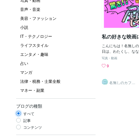
写真・動画
音声・音楽
美容・ファッション
小説
私の好きな映画に
IT・テクノロジー
ライフスタイル
こんにちは！名無しの
日は、わたくし、なな
エンタメ・趣味
ついて語っていきたい
写真・動画
い！いまだかつてない
占い
9
わけですが、ぶっちゃ
マンガ
かりなので依頼なども
書くこともないのでし
法律・税務・士業全般
名無しのカフェ
じで毎日ブログを更新
嬢さん
マネー・副業
います！【ななしの好
て】これが今回の話題
が、わたくし、邦画が
ブログの種類
て・・・。一番好きな
バ
すべて
リ！！！！！！！！！
記事
『渇き。』監督：中島
コンテンツ
これはね、娘の化けの
怖すぎて泣きましたｗ