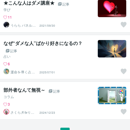
★こんな人はダメ講座★
記事
学び
11
うらら パネル修
2021/09/30
正、宣材写真
なぜ“ダメな人”ばかり好きになるの？
記事
占い
6
運命を導く占い
2025/07/01
師⭐天音⭐ Aman
e
部外者なんて無視～
記事
コラム
3
さくらぎ☕りょ
2024/12/23
う⛎癒やし電話
相談サロン