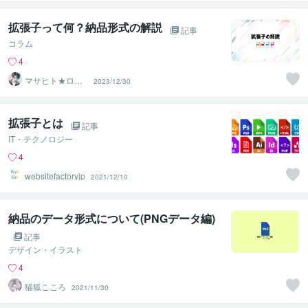
拡張子って何？納品形式の解説
記事
コラム
4
マサヒト★ロゴ
2023/12/30
専門デザイナー
拡張子とは
記事
IT・テクノロジー
4
websitefactoryjp
2021/12/10
納品のデータ形式について(PNGデータ編)
記事
デザイン・イラスト
4
猫狐こころ
2021/11/30