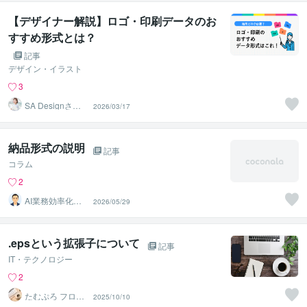
【デザイナー解説】ロゴ・印刷データのお
すすめ形式とは？
記事
デザイン・イラスト
3
SA Designさが
2026/03/17
ねあきこ
納品形式の説明
記事
コラム
2
AI業務効率化サ
2026/05/29
ポート
.epsという拡張子について
記事
IT・テクノロジー
2
たむぷろ フロン
2025/10/10
トエンジニア