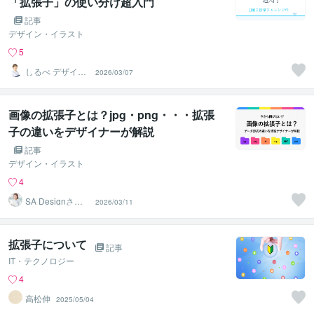
「拡張子」の使い分け超入門
記事
デザイン・イラスト
5
しるべ デザイン
2026/03/07
｜WEB×印刷デ
ザイン
画像の拡張子とは？jpg・png・・・拡張
子の違いをデザイナーが解説
記事
デザイン・イラスト
4
SA Designさが
2026/03/11
ねあきこ
拡張子について
記事
IT・テクノロジー
4
高松伸
2025/05/04