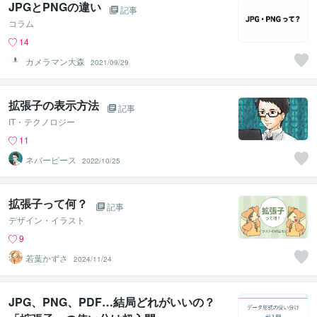
JPGとPNGの違い
記事
コラム
14
カメラマン大森
2021/09/29
拡張子の表示方法
記事
IT・テクノロジー
11
ネバーピース
2022/10/25
拡張子って何？
記事
デザイン・イラスト
9
若葉かずさ
2024/11/24
JPG、PNG、PDF…結局どれがいいの？