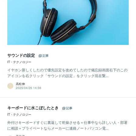
サウンドの設定
記事
IT・テクノロジー
イヤホン新しくしたので優先設定を改めてしたので備忘録画面右下のこの
アイコンを右クリック「サウンドの設定」をクリック現在繋...
高松伸
2025/04/26 14:56
キーボードに水こぼしたとき
記事
IT・テクノロジー
外付けキーボードすぐに裏返して乾燥させる＋仕事中なら詳しい人・部署
に相談＋プライベートならメーカーに連絡ノートパソコン電...