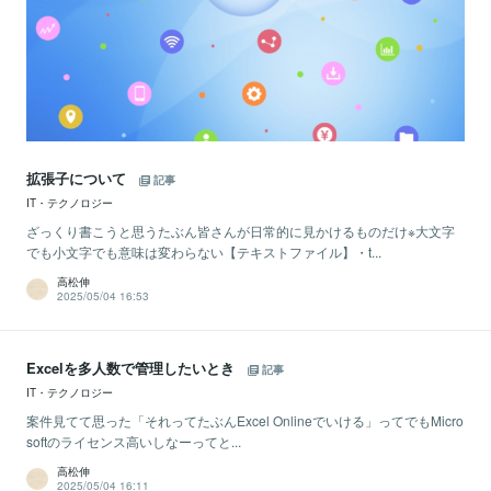
拡張子について
記事
IT・テクノロジー
ざっくり書こうと思うたぶん皆さんが日常的に見かけるものだけ※大文字
でも小文字でも意味は変わらない【テキストファイル】・t...
高松伸
2025/05/04 16:53
Excelを多人数で管理したいとき
記事
IT・テクノロジー
案件見てて思った「それってたぶんExcel Onlineでいける」ってでもMicro
softのライセンス高いしなーってと...
高松伸
2025/05/04 16:11