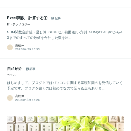
Excel関数 計算する①
記事
IT・テクノロジー
SUM関数合計値・足し算=SUM(セル範囲)使い方例=SUM(A1:A3)A1からA
3までのすべての数値を合計した数を出...
高松伸
2025/04/29 15:53
自己紹介
記事
コラム
はじめまして。ブログ上ではパソコンに関する基礎知識のを発信していく
予定です。ブログを書くのは初めてなので至らぬ点もありま...
高松伸
2025/04/29 15:26