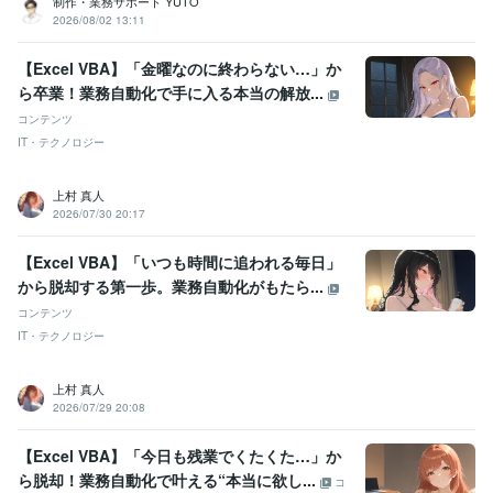
制作・業務サポート YUTO
2026/08/02 13:11
【Excel VBA】「金曜なのに終わらない…」か
ら卒業！業務自動化で手に入る本当の解放...
コンテンツ
IT・テクノロジー
上村 真人
2026/07/30 20:17
【Excel VBA】「いつも時間に追われる毎日」
から脱却する第一歩。業務自動化がもたら...
コンテンツ
IT・テクノロジー
上村 真人
2026/07/29 20:08
【Excel VBA】「今日も残業でくたくた…」か
ら脱却！業務自動化で叶える“本当に欲し...
コ