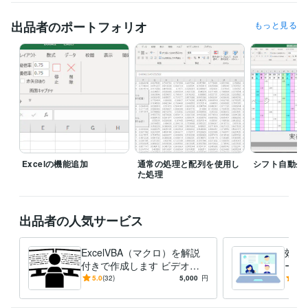
得意分野
IT相談・システム開発
ExcelVBAを使用したツールの作成
出品者のポートフォリオ
もっと見る
IT
Excelの機能追加
通常の処理と配列を使用し
シフト自動生
た処理
出品者の人気サービス
ExcelVBA（マクロ）を解説
効率
付きで作成します ビデオチ
ール
ャットでのじっくり解説
有を
5.0
(32)
5,000
円
4.8
ち合