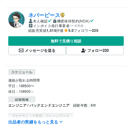
ネバーピース
本人確認
機密保持契約(NDA)
インボイス発行事業者
未登録
総販売実績
1,510
評価
5.0
フォロワー
220
無料で見積り相談
メッセージを送る
フォロー
220
スケジュール
連絡が取れる時間帯

平日：18時00〜

休日：10時00～
経験職種
エンジニア / バックエンドエンジニア
経験年数 : 8年
プログラミング言語・フレームワーク
出品者の実績をもっと見る
VBA:8年
Python:2年