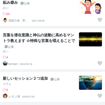
妬み僻み
記事
占い
23
霊能力者 野神
2021/09/26
董子（とうこ）
言葉を潜在意識と神仏の波動に高めるマン
トラ教えます ☆特殊な言葉を唱えることで
心と神様に思いをシンクロさせる☆
記事
占い
4
konsan
2024/03/18
新しいセッション２つ追加
記事
コラム
2
レモン38
2025/07/30