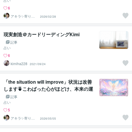
とを教えています。
占い
6
アキラ✨寄り添
2026/02/28
う聴き手 迷い不
安の相談室
現実創造＠カードリーディングKimi
記事
占い
6
kimiha228
2021/09/24
「the situation will improve」状況は改善
します🍵こわばった心がほどけ、本来の運
命が動き出す
記事
占い
5
アキラ✨寄り添
2026/05/05
う聴き手 迷い不
安の相談室