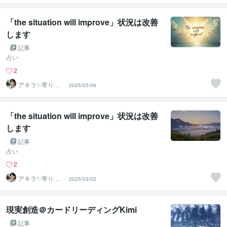
安の相談室
「the situation will improve」状況は改善
します
記事
占い
2
アキラ✨寄り添
2025/03/06
う聴き手 迷い不
安の相談室
「the situation will improve」状況は改善
します
記事
占い
2
アキラ✨寄り添
2025/03/02
う聴き手 迷い不
安の相談室
現実創造＠カードリーディングKimi
記事