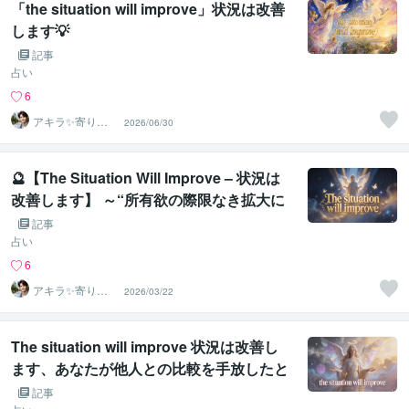
「the situation will improve」状況は改善
します💡
記事
占い
6
アキラ✨寄り添
2026/06/30
う聴き手 迷い不
安の相談室
🔮【The Situation Will Improve – 状況は
改善します】 ～“所有欲の際限なき拡大に
よる心の重荷”～
記事
占い
6
アキラ✨寄り添
2026/03/22
う聴き手 迷い不
安の相談室
The situation will improve 状況は改善し
ます、あなたが他人との比較を手放したと
き、停滞していた現実が静かに動き出すこ
記事