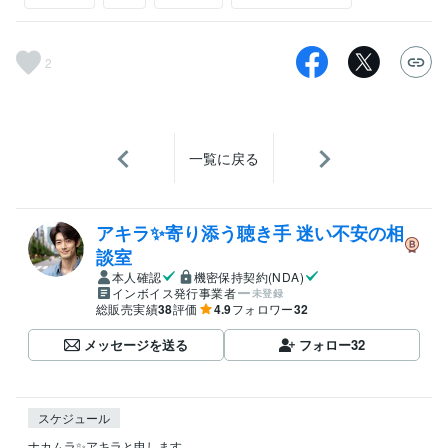
2
一覧に戻る
アキラ✨寄り添う聴き手 迷い不安の相
談室
本人確認
機密保持契約(NDA)
インボイス発行事業者
未登録
総販売実績
38
評価
4.9
フォロワー
32
メッセージを送る
フォロー
32
スケジュール
ナカムラ✨アキラと申します。
