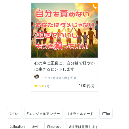
心の声に正直に。自分軸で軽やか
に生きるヒントします
アキラ✨寄り添う聴き手 迷い不安の相談室
100
5.0
円
/分
(1)
#占い
#エンジェルアンサー
#オラクルカード
#The
#situation
#will
#improve
#状況は改善します