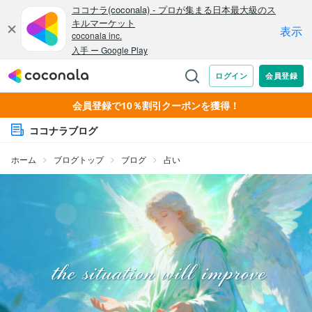
会員登録で10％割引クーポンを獲得！
ココナラブログ
ホーム
ブログトップ
ブログ
占い