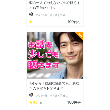
悩み一人で抱えないで✨心軽くす
るお手伝いします
アキラ✨寄り添う聴き手 迷い不安の相談室
100
-
円
/分
1分から！些細な悩みでも、あな
たの不安をお聞きます
アキラ✨寄り添う聴き手 迷い不安の相談室
100
5.0
円
/分
(8)