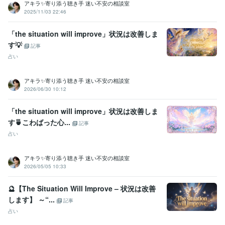
2025年3月✨ゴールドランクに昇格できました☘️ 
 2025年5月✨プラ
アキラ✨寄り添う聴き手 迷い不安の相談室
2025/11/03 22:46
チナランクに昇格できました❤️
資格・検定
「the situation will improve」状況は改善しま
金融渉外技能審査（FP3級）
取得年 : 2008年
す💡
記事
宅地建物取引士（旧 宅地建物取引主任者）
取得年 : 2011年
占い
マイクロソフト オフィス スペシャリスト（MOS）
取得年 : 2009年
普通自動車第一種運転免許
取得年 : 1990年
アキラ✨寄り添う聴き手 迷い不安の相談室
中型自動車第二種運転免許
取得年 : 2018年
2026/06/30 10:12
乙種危険物取扱者
取得年 : 1990年
ビジネス・クリエイティブツール
「the situation will improve」状況は改善しま
Excel:3年
PowerPoint:3年
Word:3年
Google スプレッドシート:3年
す🍵こわばった心...
記事
Google ドキュメント:3年
ChatGPT:2年
Bard:2年
Canva:0年
占い
得意分野
悩み相談・カウンセリング
傾聴カウンセラー
アキラ✨寄り添う聴き手 迷い不安の相談室
2026/05/05 10:33
コールセンター
派遣業
管理責任者
カウンセラー
資産運用・副業の相談
投資・投機FXトレード
個人トレーダー
資産運用
🔮【The Situation Will Improve – 状況は改善
します】 ～“...
記事
占い