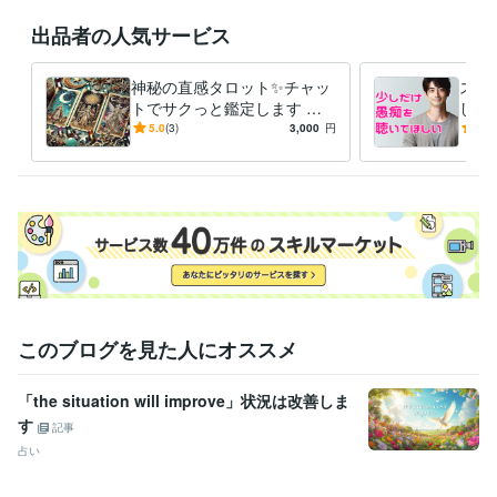
●自分を愛することで生活が激変！

出品者の人気サービス
毎日のジャーナリング

神秘の直感タロット✨チャッ
スト
自分の感情に向き合う事を大切にして

トでサクっと鑑定します タ
した
少しずつ自分を好きになれるようになっていきました

ロットで✨チャット占い一度
族、
5.0
(3)
3,000
円
5.0
試してみませんか？
重荷
自分を愛せるようになると

世界が一気に輝きだすんです！

自信が生まれる、人間関係が良くなる

仕事も良い流れになる、愛を持って他者と関われる

そんな幸せの連鎖を起こせるのが「セルフラブ」です！
経験職種
このブログを見た人にオススメ
マーケティング / 広告・宣伝・プロモーション
カスタマーサポート・カスタマーサクセス / コールセンター管理・運
営
経験年数 : 3年
「the situation will improve」状況は改善しま
ライフスタイル・その他 / 占い師
す
記事
ライフスタイル・その他 / 講師・インストラクター
占い
受賞歴