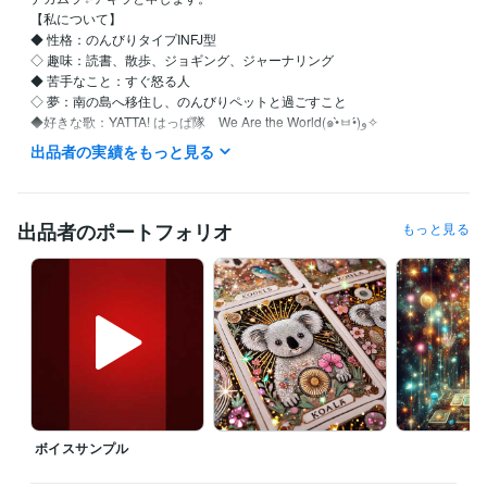
【私について】 

◆ 性格：のんびりタイプINFJ型

◇ 趣味：読書、散歩、ジョギング、ジャーナリング

◆ 苦手なこと：すぐ怒る人

◇ 夢：南の島へ移住し、のんびりペットと過ごすこと

◆好きな歌：YATTA! はっぱ隊　We Are the World(๑•̀ㅂ•́)و✧

出品者の実績をもっと見る
【自分を愛し、自然体で生きるためのセルフラブ実践ガイド】

●私はこんな人間でした…

出品者のポートフォリオ
もっと見る
仕事も恋愛も、なんだかうまくいかない

他人と自分を比べては自虐して

ついには「私なんて、どうせ無理」と自責の毎日…

しかし、そんな生活を続けているうちに、気づいたんです

『本当の幸せは、自分を愛することから始まる』

その日から私は

・自分を認める（良い所も悪い所も）

ボイスサンプル
・その全てが自分なんだと受け入れる

・自分を大切にする。ことを実践しています
