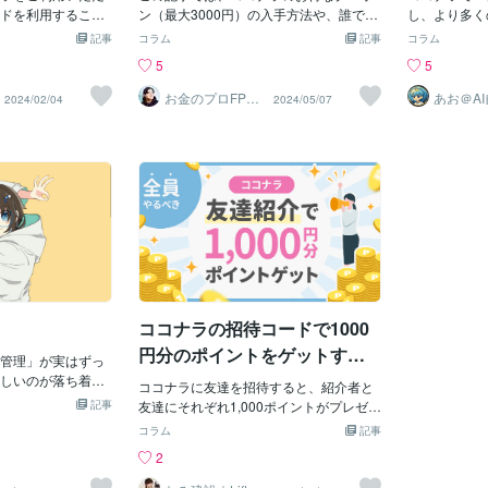
てしまったの
介キャンペー
効果的な使い方とは？商品を
円分のポイントの入手
ドを利用すること
ン（最大3000円）の入手方法や、誰でも
し、より多く
ていたのを無
ナラのお得なクー
コナラポイントを獲得
はじめにもらえる紹介クーポンコード（1
えているあな
説
安く購入する裏技も
記事
コラム
記事
コラム
対話はしても、
で、ぜひ最後まで
めてココナラサー
000円分）のもらい方、注意点を、ココ
ナラのクーポ
5
5
た。今日は、
コナラには「クーポ
介コードをご利用
ナラ歴6年以上のプロが解説します。202
法を徹底解説
そして、今日
り、冒頭の”1,00
招待コード】RAM
6年5月最新版です！・ココナラでこれか
本から、見つ
お金のプロFPら
あお＠A
2024/02/04
2024/05/07
きました。み
いでキャッシュ
マニア
は”ポイント”となり
獲得！▼招待コード入
ら商品を購入したいけど高い・ココナラ
は1,000
レス家計簿
の身体のSO
与されるポイント
conala.com/invit
の商品を”お得に”安く”購入したい・クー
登録する方法
てあげてくだ
スを購入する際に
最後の部分までコピー
ポンとポイントの使い方も教えてほし
介しています
ーポンを初め
として使うことがで
てください。そう
い！このようなこ考えている方は、必見
ャンペーンの
こ_niko♡
われてもイメージ
ドが入力されま
の記事です。実はココナラのクーポンは
上手に活用す
た。とても丁
のタイトルでは分
紹介コードです※
発行されるタイミングが決まっており、
有利に、そし
た✨✨✨清原に
」という表記とし
る」といったこと
それを理解すれば誰でもお得にココナラ
です。ココナ
近々電話デビ
では「ポイント」
安心してご利用く
商品を購入できるのです。知らないだけ
ンペーンを一
す。（”引用”で小
ードに加えて2100
で損をしている人が多すぎるのです！こ
登録時・招待U
019年からココナラ
スをお得に購入す
の記事ではこのような悩みを解決しま
0円分のポイン
定者 mavsh
本記事最後にご説
す。・ココナラの割引クーポンはどんな
イントをもら
ココナラの招待コードで1000
年5月最新の「ココ
ものがある？・ココナラクーポンの取得
める▼https://c
いての情報です。■
方法を知りたい・ココナラでお得に安く
K ※注意：上記
円分のポイントをゲットする
管理」が実はずっ
力手順ココナラを
商品購入する方法を知りたい【ココナラ
まで全てコピ
手順
しいのが落ち着い
介コードの入力手
紹介コード】まずは1000円分のポイント
ココナラに友達を招待すると、紹介者と
上記URLか
うかと思ってます
手順1. ココナラ
記事
獲得しようこれから新規でココナラをご
友達にそれぞれ1,000ポイントがプレゼン
20AK』が
けど、やるなら新
了)まずココナラの会
利用いただく方は、友達紹介キャンペー
トされます。家族や友達がココナラをや
300円割引ク
コラム
記事
する時に一番やり
す。手順2. ココ
ンの招待コードを利用することで、1000
っているなら、そちらのコードを優先し
月次配布・期
2
ン出そうと思って
MNTV】を入力会員
円分のココナラポイントを獲得できま
てください。ただし、会員登録後「7日以
000円） ※
ビスがあれば是非
力ページから招待
す。ポイント獲得ができるのは「ココナ
内」に入力しなければ、受け取れないの
率100%のコ