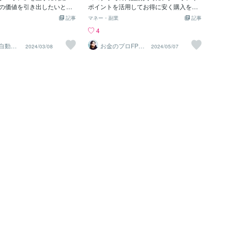
と数日前に、首に湿疹が出
の価値を引き出したいと考
引き続き、良い一日となりますように☆
ポイントを活用してお得に安く購入をし
視したこも重なって身体の
たへ。この記事では、ココ
追伸当ブログ投稿後、告知のお知らせが
たいものです。クーポンを利用してココ
記事
マネー・副業
記事
sosは無視😱してまし
ンを使って得する最新の方
届きました。全通知の有効期限が1970年
ナラ商品を購入した際、出品者側からは
4
満月書くことでデドックス
しています。クーポンの基
1月1日表示になっているのですがそのう
クーポンを利用したことがバレるのでし
を再スタートにブログを書
け方、賢い使い方、さらに
ち更新されるのでしょうね。それとも私
ょうか。購入者と販売者側からどのよう
I自動化
お金のプロFPら
2024/03/08
2024/05/07
なさん、くれぐれもご自分
いでキャッシュ
円ポイントをもらってお得に会員
だけのバグでしょうか。どちらでも良い
に見えるのか、画像付きで解説します。
レス家計簿
Sを無視せずにちゃんと聞い
、具体的なテクニックを紹
ですが。→その後、非表示になりまし
まずは、初めてココナラサービスを購入
さいね💕最後にココナラク
。ココナラでクーポン・キ
た。めでたしめでたし♪
する際に紹介コードをご利用ください。
て利用しました🎉「清原に
全貌ココナラでクーポンを
【招待コード】RAMNTV▼招待コード入
」さん、ありがとうございまし
ることは、サービスをより
力ページURL▼https://coconala.com/invit
寧に対応してくださいまし
てお得に利用するための鍵
e/RAMNTVURLの最後の部分まで入力す
こ_niko♡さんのおかげで
ラのお得なクーポン・キャ
ると自動で紹介コードが入力されます※コ
ューするかもです☺️
気にご紹介します。1. 会員
コナラ公式の紹介コードです※「紹介者に
RLから登録で、最大1,00
身元がバレる」といったことは一切あり
トを獲得可能▼1,000円ポ
ませんのでご安心くださいさらに、紹介
ってお得にココナラをはじ
コードに加えて1800円以上を商品を安く
oconala.com/invite/KA27A
購入する裏技も紹介します。本記事最後
URLを https～KA20AK
に紹介しています。2026年最新の情報で
ーしアクセスが必要です。※
す。購入者はクーポン利用して購入した
らのアクセスでクーポン『KA
ことがわかる購入画面の取引明細を見る
適用されます。・会員登録時に
と、ポイント利用やクーポン利用の額が
ーポンを進呈 2. 期間限定・
表示されます。出品者側からはクーポン
間限定クーポン（100円〜2,
を利用したかはわからない出品者側から
毎月1〜2回自動配布・当選確
すると、購入してくれた方が、クーポン
コナラくじ ※100円〜10,00
やポイントを利用したのかはわから内容