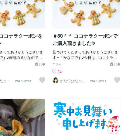
 ココナラクーポンを
＃80＾＾ ココナラクーポンで
✨
ご購入頂きました✨
さってありがとうございま
見つけてくださってありがとうございま
です♪表題の通りなのです
す＾＾かな♡です♪今日は、ココナラ仲
あと2日の電話サービスが使
間のソドさんから『クーポンがあるので
記事
コラム
記事
ポンを持っています（みな
サービス購入を検討しています』とメッ
24
かもしれませんが・笑）い
セージを頂き、サービスをご購入して頂
グを読んでくださっていて
きました＾＾✨ソドさん（ソド｜開業販
だまり
かな♡ひだまり
2023/12/01
2023/12/11
ト
セラピスト
を販売されていらっしゃる
促応援ロゴデザイナーさん）とは、私が
してみたいと思ってくださ
ココナラを初めて5日目からのお付き合い
かったらご連絡ください＾
で、いつもブログにお気に入りを付けて
ポンの範囲内（そんなこと
くださっていて、温かく見守ってくださ
かんないけど・笑）で、ス
っている感があったので、サービスのご
整がつく方の中から、抽選
購入、とても嬉しかったです＾＾♡ソド
電話サービスを購入させて
さん、本当にありがとうございます✨実
✨先着順ではありません
は、今日、ソドさんのページを覗いた
連絡を頂いた方に決めてし
ら、実績が100件を超えていてビックリ
ありますので、我こそはと
😳‼️✨ソドさん、すごーい‼️ってメッセー