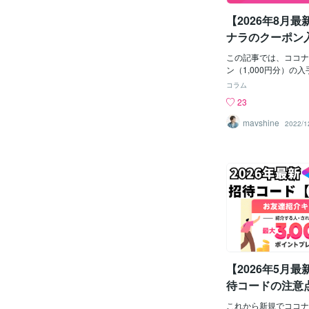
ん、大抵、しっかりタ
【2026年8月
をしてくださるので、
ると良いかと思います
ナラのクーポン
からは、電話クーポン
ップと裏技4選｜
にして待っています♪
この記事では、ココナ
徹底解説
ら、気になっている出
ン（1,000円分）の
お話しできる貴重な機
でわかりやすく7ステ
コラム
ちなみに、このココナ
た。さらに「知ってい
23
ん、全員に一斉に送ら
る」裏技的な活用法4
いみたいで、私がクー
000件を超えるプラチ
mavshine
2022/1
にはもらっていないけ
者が徹底解説していき
いない時にもらってい
は次のようなお悩みを
です。なのでココナラ
す。• クーポンをど
らかのルールでグルー
いのか？• ココナラ
いるモノのような感じ
んな種類があるのか？
けど🤭笑とにかく、
トをどう使えばいいの
ーポンは、本当にその金額(
「高いから諦める」前
000円）は無料でお
ェックしてみてくださ
し、届いたら、怖がら
発見があります。経験
てみてくださいね＾＾
ている実践的なノウハ
も、ご参考になれば幸
シンプルにお伝えして
【2026年5月
お読みくださって、あ
ラ登録してからまだ1
合は急いでこの記事を参
待コードの注意
円分のクーポン（ポイ
MNTV」で100
ておきましょう！さら
これから新規でココナ