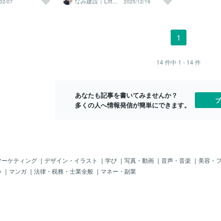
なみ建設｜Liftco
02/07
2025/12/19
登録お願いしま
合同会社
】を入力します。▼招
ラ登録後7日間まで」です。まずは必ず獲
でお急ぎの方は下記の私のコードをお使
0円相当の景品
ン作成の画面見て
す▼https://coc
得をしましょう。初めてココナラサービ
いください。＼コチラの招待コードをお
な日・誕生日
成が選べないサー
/RAMNTV「友達招待」
スを購入する際に紹介コードをご利用く
使いください／QW919Vここからは、だ
日に自動で配布
んだ…！？
にスクロールして
ださい。【ココナラ招待コード】RAMNT
れでも簡単に招待コードで1,000円分のポ
了記念クーポ
1
る」をタップしま
V▼招待コード入力ページURL▼https://c
イントをゲットできるように、実際の画
了後に配布5
を入力して電話番号
oconala.com/invite/RAMNTVURLの最後
面で手順を説明していきます。STEP1:コ
定 3,000円
コード【RAMNT
の部分まで選択してURLを開くと自動で
コナラにログインまず、ココナラにログ
出品者が配布
14
件中
1 - 14
件
話による本人確認
紹介コードが入力されます※ココナラ公式
インします。右下の「アカウント」をタ
入前に出品者
確認が完了する
の紹介コードです※「紹介者に身元がバレ
ップします。STEP2:友達招待でポイント
円〜15,000
る」といったことは一切ありませんので
獲得青く表示されている「友達招待（1,0
あなたも記事を書いてみませんか？
ご安心くださいココナラ招待コード
00ポイント獲得＆手数料無料）」をタッ
ブ
多くの人へ情報発信が簡単にできます。
プSTEP3:招待された人はこちら以下の画
面に進んだら、「招待された人はこち
ら」をタップします。「招待された人は
こちら」が表示されない人は、登録から7
週間以上経過していて紹介ポイントがも
らえない可能性があります。STEP4:招待
コードを入力招待コードを入力します。
マーケティング
｜
デザイン・イラスト
｜
学び
｜
写真・動画
｜
音声・音楽
｜
美容・
友達の招待コードをもっていない人は、
い
｜
マンガ
｜
法律・税務・士業全般
｜
マネー・副業
下記を入力ください。＼コチラの招待コ
ードをお使いください／QW919V入力が
済んでから「登録する」をタップしま
す。STEP5:電話番号を入力自分の電話番
号を入力します。1回線に受け取れる招待
ポイントは1度までなので、本人確認をす