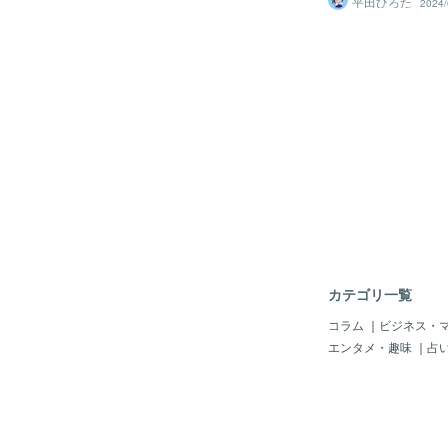
平田ひろた
2024/
今のうちにお気に入り
コード【RAMNTV
す！ていうか今クーポ
待コード入力ページURLで
たんだけどクーポン作
onala.com/invite
ビスがあるのはなんな
をタップし、画面を下
「招待コードを入力す
す手順3.招待コード
認証を完了させる招待
V】を入力後、携帯電
を完了させます。本人
と、4営業日以内に1
カテゴリ一覧
コラム
｜
ビジネス・
エンタメ・趣味
｜
占