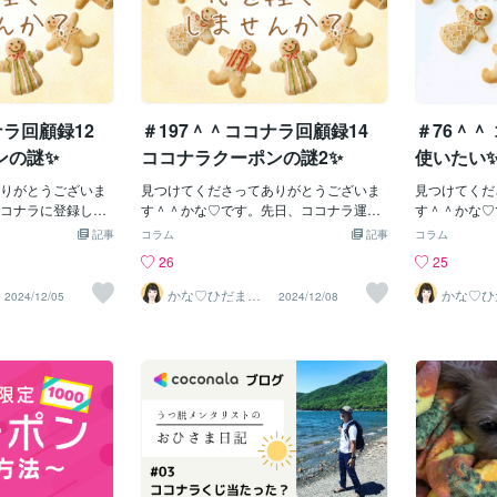
ナラ回顧録12
＃197＾＾ココナラ回顧録14
＃76＾＾
ンの謎✨
ココナラクーポンの謎2✨
使いたい
りがとうございま
見つけてくださってありがとうございま
見つけてくだ
コナラに登録して
す＾＾かな♡です。先日、ココナラ運営
す＾＾かな♡
、時々、色んなク
サイドから発行されるクーポンについて
が、有効期限
記事
コラム
記事
コラム
も、私は1,000円
ご紹介しました↓が、ご存知の方も多い
える割引クー
26
25
談に使えるクーポンを
かも知れませんが、出品者がユーザーさ
さん、お持ち
✨私の記憶が正し
んのために発行できる販促用のクーポン
つも私のブロ
かな♡ひだまり
かな♡ひ
2024/12/05
2024/12/08
セラピスト
セラピス
、たぶん4回位は受
もあります。この販促用のクーポン発行
電話サービス
す。はじめは、こ
は、PCでしか設定出来ません。私は、過
方で、私と話
仕組みになってい
去に3回しかクーポンを発行したことがな
る方、もし良
ーポンと言って
いので、定かではありませんが、恐ら
＾✨割引クー
らかの利用料が取
く、一回クーポンを発行したユーザーさ
できるのかわ
ドキドキ怯えまし
んに対しては、同月には再度発行するこ
ケジュール調
通に1,000円分か
とができません（たぶん、同じユーザー
で、あなたの
無料でできるクーポン
さんには月1回しかクーポンが発行できな
頂きます＾＾
出品者さんにクー
いようになっているようです）ちなみ
が、早めにご
伝えると、みなさ
に、この販促用のクーポンをご利用頂い
まう可能性も