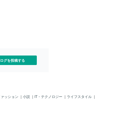
、月に1回程度開催3. 特別
になってります。商品の金額だけが表示
クーポン 300円 ※誕生日当
されます。紹介したユーザーが商品購入
 4. 取引関連・初回取引完
したら出品者側の手数料は0％になる出品
ン 300円 ※初めての取引完
者の紹介コードを利用して、登録したコ
. サービス限定・電話占い限
コナラユーザーがいると思います。そ
割引クーポン 6. 出品者設定・
の、「出品者が紹介してココナラ会員登
する専用割引クーポン ※購
録したユーザー」が、その出品者の商品
が設定可能 ※割引額は300
を購入した場合は、出品者側の手数料は
0％に割り引かれます。納品完了後に、こ
のように手数料が割り引かれたという通
知が来ます。【ココナラ紹介コード】誰
ログを投稿する
でも100
ファッション
｜
小説
｜
IT・テクノロジー
｜
ライフスタイル
｜