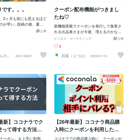
、お早めにご連絡頂ければ
ジを送ろうと思っていたタイミングでメ
りです。。。
クーポン配布機能がつきまし
もし、規約違反とかだった
ッセージを頂いたのにも更にビックリし
てくだいね &lt;(_ _;)&g
ました＾＾笑ソドさんは、開業される方
たね♡
、2ヶ月も前にも思えるほど
までお読みくださって、ありが
をサポートしたいお気持ちから、素敵な
のが早い...投稿の後、夏の
す＾＾もし良ければ、❤️を
ロゴデザインをとても安価で出品されて
新機能搭載でクーポンを発行して集客さ
禍の生活の環境の溜まった
いします！また、コメント
記事
いるそうです✨素敵ですね＾＾✨素敵な
れる出品者さまが今後、増えるのかなと
光過敏症を再発早朝散歩を
を伝えたい方は、以下のプ
ロゴデザインをお願いしたい方は、ぜ
感じております。くわしくはhttps://coco
ビジネス・マーケティング
記事
外出時は日焼け止めと日傘
らメッセージを送ってくだ
ひ、ソドさんのページを覗いてみてくだ
nala.com/news/791およびココナラヘル
9
ームカバー（汗）暑がりの
す＾＾ そして、さらにモ
さいね✨そして、クーポンが余っている
プ＞出品全般＞クーポン配布機能＞クー
ーム☠️ 産後に主婦湿疹か
がUPします♪今日もお疲れ
方は、良かったら私とお話ししてくださ
ポンの配布・編集方法同上＞クーポン配
んのマ
四葉（よつは）
2021/09/21
2023/01/10
質は、精神的なアレルギー
＞ https://coconala.
いね＾＾笑✨最後までお読みくださっ
布機能＞「クーポン配布」機能 使い方ガ
ロママッサージと身体の対
s/4175388ココナラでは電話相
て、ありがとうございます＾＾もし良け
イドをご覧くださいませ。ご購入者さま
うにならず治癒できまし
サービスをしています＾＾
れば、❤️をよろしくお願いします！ま
としては嬉しい限りですね(*´▽｀*)私は
10年前、日光過敏症を発症
を訪れた私と海外の色んなお
た、コメント代わりに感想を伝えたい方
今のところ発行予定はございません。ゴ
紫外線も弱く、皮膚科の先生
か？＾＾✨愛犬家向けサー
は、以下のプロフィールからメッセージ
メンナサイ。すべて最低価格で出品して
いながら「症状が日光過敏
た＾＾✨私と犬バカトーク
を送ってくださると喜びます＾＾ そし
おりますのでご勘弁を。プラチナランク
ので」と診断エレファント
いきなり電話はちょっと…
て、さらにモチベーションがUPします♪
になったら、きっと気が変わります
知っている人なら想像でき
、安心のチャットサービス
今日もお疲れさまでした＾＾✨＝＞ http
（笑）。最低価格でクーポンを発行する
すが（知らない人は検索し
います＾＾✨
s://coconala.com/users/417538817ヵ国
かもしれませんし少し値上げして発行す
い。）鏡を見るのが恐ろし
を訪れた私と海外の色んなお話をしませ
るかもしれませんが今のところは、プラ
の顔が変化🧟‍♀️今回は顔には
んか？＾＾✨愛犬家向けサービス作りま
チナランクになる気配がないので深く考
、足の甲５月から3ヶ月間、
年最新】ココナラでク
【26年最新】ココナラ商品購
した＾＾✨私と犬バカトー
えないことにしています。クーポンを発
の施術を受けていたため冷
行されるのはプラチナランクさんが多い
使って得する方法：
入時にクーポンを利用したら
間、サンダルを履かずにい
のかなと思ってみたり…。クーポン発行
KA20AK』でお得
相手(出品者)にわかる？
っと近くに買い物で油断し
クーポン」を上手に利用
機能で、どう変わるのか気になります。
ココナラでの商品購入時に、クーポンや