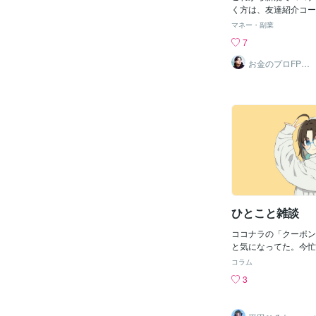
手順と方法！紹
後にもらえる1,000
く方は、友達紹介コー
方法だけでなく、ココ
で、1000円分のコ
ンの注意点も解
マネー・副業
ポン情報もありますの
できます。まずは、初
7
読んでください。※コ
ビスを購入する際に紹
ン」と「ポイント」があ
ください。【ココナラ
お金のプロFPら
いでキャッシュ
0円クーポン”は正確に
NTV1000ポイント
レス家計簿
ます。ココナラから付
力ページURL▼https://co
は、ココナラのサービ
e/RAMNTVURLの
「1ポイント＝1円」
して、ブラウザで開い
きます。ポイントと言
すると自動で紹介コー
しにくいため、本記事
す。※ココナラ公式の
かりやすく「クーポン
「紹介者に身元がバレ
ましたが、以降の本文
は一切ありませんので
という表記で統一しま
ださいさらに、紹介コ
さく表示）どーも、2
円以上ココナラサービ
で活動している PRO認
る裏技も紹介します。
ひとこと雑談
明しています。2026
ナラ招待コード」につ
ココナラの「クーポン
ココナラ招待コード入
と気になってた。今忙
お得に始めるための紹
たら試しに出してみよ
順を解説していきます。
コラム
具体的には決めてない
に会員登録(1分で完
3
規さん向けかな〜配布
員登録をお願いいたしま
たいサービスのクーポ
ナラ招待コード【RA
るので、気になるサー
登録後、招待コード入