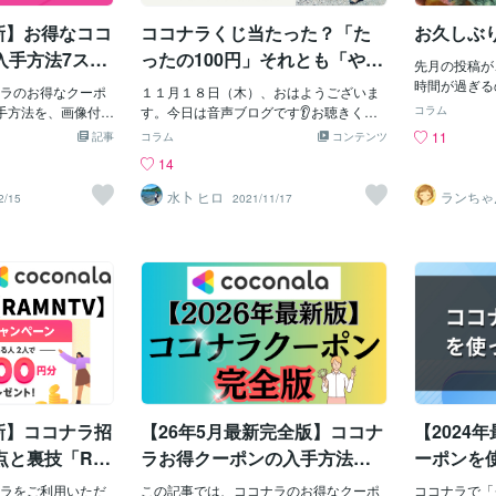
イムコントロール
た場合でも、ココナラの売上実績は、通
思われる方は
最新】お得なココ
ココナラくじ当たった？「た
お久しぶ
そこもご安心され
常料金がカウントされます。例えば、電
幸いです♪（
📱✨なので、それ
話相談で10%OFFのクーポンを発行して5
ら、どなたか教え
入手方法7ステ
ったの100円」それとも「やっ
先月の投稿が
が来るのを心待ち
4分ご利用頂いた場合、ココナラの売上実
t; ）最後
PRO認定者が
たぜ100円」？
時間が過ぎる
なぜなら、普段か
ラのお得なクーポ
績は5,400円になります。ただし、購入者
１１月１８日（木）、おはようございま
とうございま
疲れとコロナ
品者さんと無料で
入手方法を、画像付き
さまサイドは、5,400円から540円値引き
す。今日は音声ブログです👂お聴きくだ
よろしくお願
コラム
ストレスで日
会なのですから🥰
ップにまとめまし
された金額で購入することができ、出品
さりありがとうござました♪今日は「考
代わりに感想
11
記事
コラム
コンテンツ
二週間強休み
ラクーポン、たぶ
る人だけが得をす
者である私の利益は1,674円（通常利益の
え方」「捉え方」意識してみませんか？
ロフィールか
14
に、プラスア
れているのではな
選をココナラ実績1,
2,214円ー540円）になっていました。ク
それではまた！
さると喜びま
私には、罰ゲ
ポンをもらった時
ナランク×PRO認定
ーポンをご利用頂た場合、トークルーム
チベーション
水卜 ヒロ
ランちゃ
2/15
2021/11/17
らアトピー体
マ
ど、私がもらって
ます。この記事で
上には【出品者クーポン】と表示されま
さまでした＾＾✨＝
持ち友人のア
る人がいるみたい
まるごと解決しま
すが、販売金額は、普通に5,400円と表示
com/user
話で過去のよ
運営さんが、なん
うやって取得すればい
されていました。私は、クーポンが上手
談の話し相手
た。ちょうど
プ分けして送って
の割引クーポンにはど
く使えなかったのかなと心配したのです
✨✨17ヵ国
10月下旬の
がします✨しらん
• クーポンやポイン
が、売上管理・振込申請→売上履歴で確
話をしません
も不思議に思
電話相談に使えるク
かわからない…
認すると、売上金額が1,674円になってい
ビス作りまし
症そのものな
1,000円 or 2,
に、この記事をチ
たので、クーポンが正常にご利用頂けた
しませんか？
マンの映画を
話ができるので、も
い。きっと新しい
ことがわかりました。ただ、このクーポ
という方には
ると思うので
ずに、ぜひ、使っ
者だからこそ知っ
ン、時々、同じ出品者さん仲間から送ら
もご用意して
てみてくださ
✨以上、少しで
ウを、できるだけ
れてくることがあるのですが、個人的に
いほど...自分
いです♡最後まで
いきます。ココナ
は『カモにされている』ようで、あまり
出ず、手、腕
最新】ココナラ招
【26年5月最新完全版】ココナ
【2024
りがとうご
週間経っていない場
良い気持ちがしない
モニターで足
考に無料で1,000
点と裏技「RA
ラお得クーポンの入手方法・
ーポンを
え対策で夏の
ント※）をゲットし
0円獲得！申込
裏技・注意点！10種類紹介！
クーポン『
ましたがちょ
に、ココナラ登録
ラをご利用いただ
この記事では、ココナラのお得なクーポ
ココナラで「