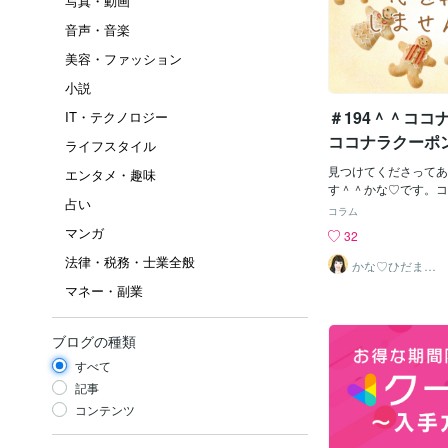
写真・動画
音声・音楽
美容・ファッション
小説
＃194＾＾ココ
IT・テクノロジー
ココナラクーポ
ライフスタイル
見つけてくださってあ
エンタメ・趣味
す＾＾かな♡です。コ
占い
いると、ココナラから
コラム
ーポンが届きます。中で
マンガ
32
か2,000円の電話相
法律・税務・士業全般
楽しみにしています
かな♡ひだまり
セラピスト
ければ、今年だけでも
マネー・副業
け取っていると思いま
のクーポンがどういう
るのか分からずに、ク
ブログの種類
も、使うと、結局、幾
すべて
られるんじゃないかと
たが、使ってみると、普
記事
2,000円分の通話が
コンテンツ
でした＾＾✨ちなみに
ポンを利用したい旨を