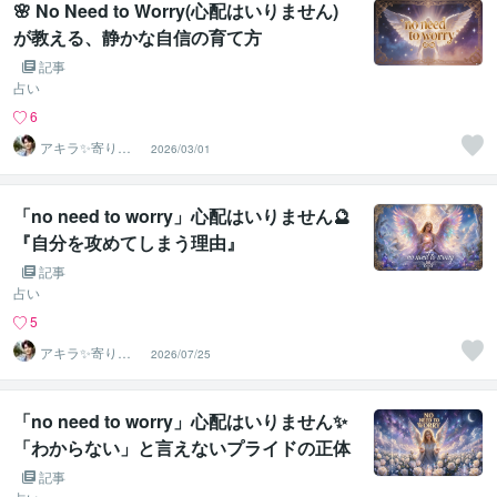
🌸 No Need to Worry(心配はいりません)
が教える、静かな自信の育て方
記事
占い
6
アキラ✨寄り添
2026/03/01
う聴き手 迷い不
安の相談室
「no need to worry」心配はいりません🔮
『自分を攻めてしまう理由』
記事
占い
5
アキラ✨寄り添
2026/07/25
う聴き手 迷い不
安の相談室
「no need to worry」心配はいりません✨
「わからない」と言えないプライドの正体
記事