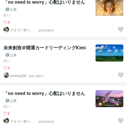
「no need to worry」心配はいりません
記事
占い
3
アキラ✨寄り添
2025/08/25
う聴き手 迷い不
安の相談室
未来創造＠開運カードリーディングKimi
記事
占い
3
kimiha228
2021/08/31
「no need to worry」心配はいりません
記事
占い
2
アキラ✨寄り添
2025/09/22
う聴き手 迷い不