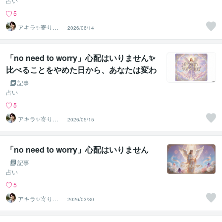
占い
5
アキラ✨寄り添
2026/06/14
う聴き手 迷い不
安の相談室
「no need to worry」心配はいりません✨
比べることをやめた日から、あなたは変わ
り始める
記事
占い
5
アキラ✨寄り添
2026/05/15
う聴き手 迷い不
安の相談室
「no need to worry」心配はいりません
記事
占い
5
アキラ✨寄り添
2026/03/30
う聴き手 迷い不
安の相談室