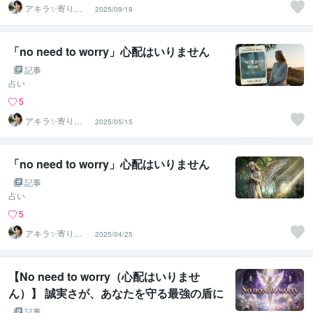
アキラ✨寄り添
2025/09/19
う聴き手 迷い不
安の相談室
「no need to worry」心配はいりません
記事
占い
5
アキラ✨寄り添
2025/05/15
う聴き手 迷い不
安の相談室
「no need to worry」心配はいりません
記事
占い
5
アキラ✨寄り添
2025/04/25
う聴き手 迷い不
安の相談室
【No need to worry（心配はいりませ
ん）】 誠実さが、あなたを守る最強の盾に
なる🛡️
記事