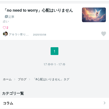
安の相談室
「no need to worry」心配はいりません
記事
占い
2
アキラ✨寄り添
2025/03/08
う聴き手 迷い不
安の相談室
1
17
件中
1 - 17
件
ホーム
ブログ
「#心配はいりません」タグ
カテゴリ一覧
コラム