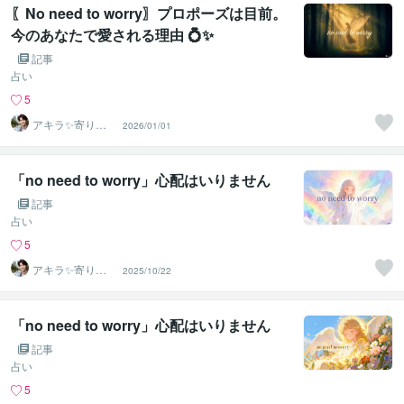
〖No need to worry〗プロポーズは目前。
今のあなたで愛される理由 💍✨
記事
占い
5
アキラ✨寄り添
2026/01/01
う聴き手 迷い不
安の相談室
「no need to worry」心配はいりません
記事
占い
5
アキラ✨寄り添
2025/10/22
う聴き手 迷い不
安の相談室
「no need to worry」心配はいりません
記事
占い
5