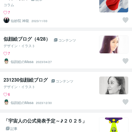
コラム
7
仙妙院 神龍
2023/11/03
似顔絵ブログ（4/28）
コンテンツ
デザイン・イラスト
7
似顔絵のMasa
2023/04/27
231230似顔絵ブログ
コンテンツ
デザイン・イラスト
6
似顔絵のMasa
2023/12/30
「宇宙人の公式発表予定～♪２０２５」
記事