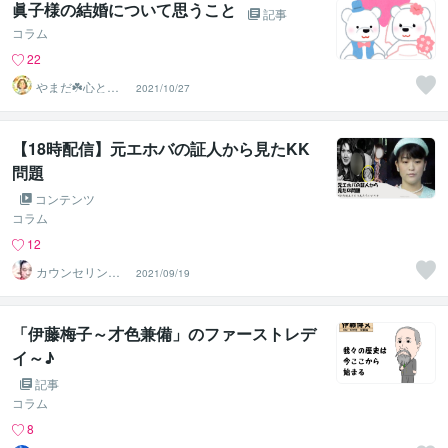
眞子様の結婚について思うこと
記事
コラム
22
やまだ☘️心と頭
2021/10/27
がスッキリ整う
サロン
【18時配信】元エホバの証人から見たKK
問題
コンテンツ
コラム
12
カウンセリング
2021/09/19
ルームふりぃう
ぃる
「伊藤梅子～才色兼備」のファーストレデ
イ～♪
記事
コラム
8