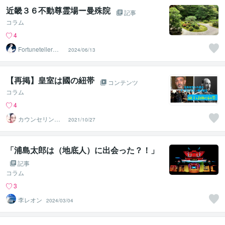
近畿３６不動尊霊場ー曼殊院
記事
コラム
4
Fortuneteller
2024/06/13
天音
【再掲】皇室は國の紐帯
コンテンツ
コラム
4
カウンセリング
2021/10/27
ルームふりぃう
ぃる
「浦島太郎は（地底人）に出会った？！」
記事
コラム
3
李レオン
2024/03/04