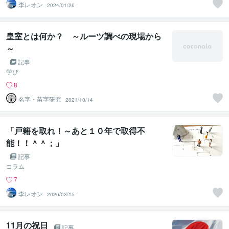
李レオン
2024/01/26
皇室とは何か？ ～ルーツ調べの現場から
～
記事
学び
8
名字・苗字研究
2021/10/14
「戸籍を取れ！～あと１０年で取得不
能！！＾＾；」
記事
コラム
7
李レオン
2026/03/15
11月の祝日
記事