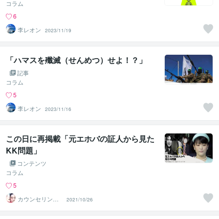
コラム
6
李レオン
2023/11/19
「ハマスを殲滅（せんめつ）せよ！？」
記事
コラム
5
李レオン
2023/11/16
この日に再掲載「元エホバの証人から見た
KK問題」
コンテンツ
コラム
5
カウンセリング
2021/10/26
ルームふりぃう
ぃる