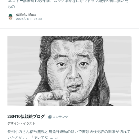
Dr.コトー診療所10数年前、ムック本かなにかでドラマ紹介の折に描いた
もの
似顔絵のMasa
2026/04/11 06:38
260410似顔絵ブログ
コンテンツ
デザイン・イラスト
長州小力さん信号無視と無免許運転の疑いで書類送検免許の期限が切れて
いたとか。。『キレてな……』