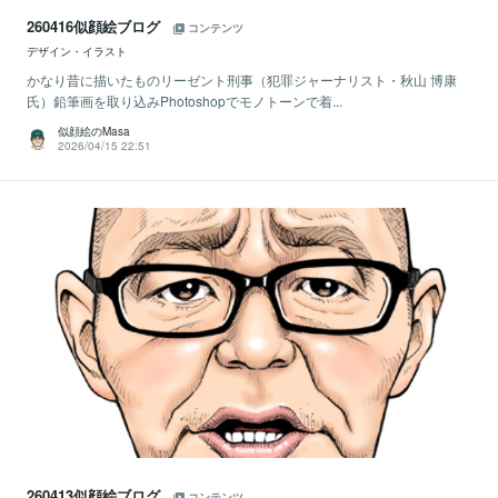
260416似顔絵ブログ
コンテンツ
デザイン・イラスト
かなり昔に描いたものリーゼント刑事（犯罪ジャーナリスト・秋山 博康
氏）鉛筆画を取り込みPhotoshopでモノトーンで着...
似顔絵のMasa
2026/04/15 22:51
260413似顔絵ブログ
コンテンツ