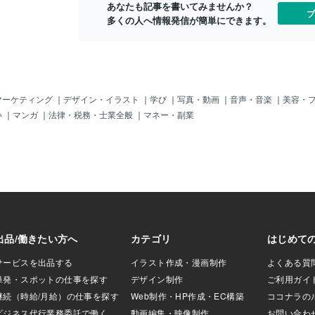
あなたも記事を書いてみませんか？
イクだったり、バ
ブ
多くの人へ情報発信が簡単にできます。
るとせっかくのア
事が出来なくなっ
、眉がしっかりメ
イメイクはナチュ
クをされた整った
 眉を書くことに
いと思うのです
マーケティング
｜
デザイン・イラスト
｜
学び
｜
写真・動画
｜
音声・音楽
｜
美容・
た。流行りの眉に
い
｜
マンガ
｜
法律・税務・士業全般
｜
マネー・副業
だかうまくいかな
そんな試行錯誤を
ら今のスタイルに
大事だと感じてい
識することです。
、さまざまな眉の
。 眉が濃い、太
描けない…などな
一緒に解決してい
。 太さ×長さ×濃
口に眉と言っても
分のなりたいイメ
出来ます。 「自
描けるようになり