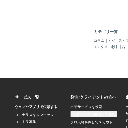
ボサだったり、ノーメ
ランスが悪かったりす
イメイクを引き立てる
てしまいます。 逆に
イクできていると、ア
ラルでもしっかりメイ
カテゴリ一覧
印象を演出できます。
苦手意識のある方も多
コラム
｜
ビジネス・
が、実際私もそうでし
エンタメ・趣味
｜
占
挑戦してみたけど、何
い、似合っていない…
長いこと繰り返しなが
辿り着きました。特に
るのが、黄金比率を意
それを意識することで
タイプへ応用できます
い、薄い、左右対象に
ど眉に関するお悩みを
けたらと思っています
さ×曲線×色…など一
様々な掛け合わせで自
ージを演出することが
分のイメージする眉を