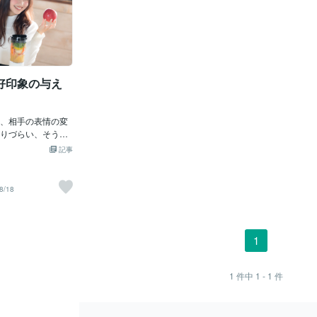
好印象の与え
、相手の表情の変
りづらい、そう感
か？マスクをして
記事
の半分が隠れ、感
見えなくなってし
クを外すと「あ
8/18
たイメージと違
こともありません
いる分、露出して
部分を無意識に想
1
ーツになってきま
いことマスク生活
、そのことをつく
1
件中
1 - 1
件
。どんなにアイメ
、マツエクをして
いても、眉がボサ