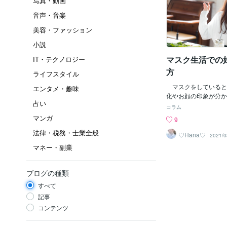
写真・動画
音声・音楽
美容・ファッション
小説
マスク生活での
IT・テクノロジー
方
ライフスタイル
マスクをしていると
エンタメ・趣味
化やお顔の印象が分か
占い
じたことはありません
コラム
いることで大切なお顔
マンガ
9
情が表れやすい口元も
法律・税務・士業全般
まいます。逆に、マス
♡Hana♡
2021/0
れ、何だか想像してい
マネー・副業
う」思わずそう感じた
か？お顔半分が隠れて
いる部分は隠れている
ブログの種類
像させるほど大切なパ
すべて
す。 私は仕事柄、長
を送ってきたのですが
記事
づく痛感してきました
コンテンツ
イクを頑張っていたり
美しい目元を演出して