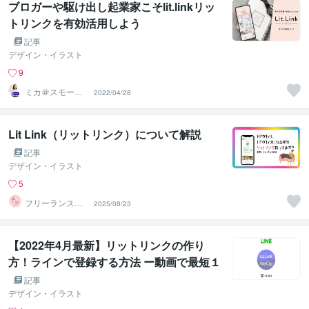
ブロガーや駆け出し起業家こそlit.linkリッ
トリンクを有効活用しよう
記事
デザイン・イラスト
9
ミカ＠スモール
2022/04/28
ビジネスデザイ
ナー
Lit Link（リットリンク）について解説
記事
デザイン・イラスト
5
フリーランスあ
2025/08/23
おい
【2022年4月最新】リットリンクの作り
方！ラインで登録する方法 ー動画で最短１
分で使い方ー
記事
デザイン・イラスト