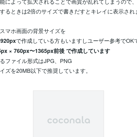
能によって拡大されることで画質が乱れてしまうので
するときは2倍のサイズで書きだすとキレイに表示され
スマホ画面の背景サイズを
で作成している方もいますしユーザー参考でOK
1920px
px × 760px〜1365px前後 で作成しています
るファイル形式はJPG、PNG
イズを20MB以下で推奨しています。