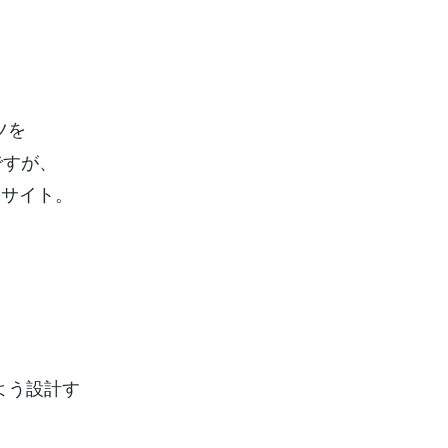
ツを
ですが、
たサイト。
よう設計す