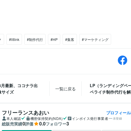
ク
#litlink
#制作代行
#HP
#集客
#マーケティング
年8月最新、ココナラ出
LP（ランディングペ
一覧に戻る
像サイズ
ペライチ制作代行を解
フリーランスあおい
プロフィール
本人確認
機密保持契約(NDA)
インボイス発行事業者
未登録
0
0.0
3
総販売実績
評価
フォロワー