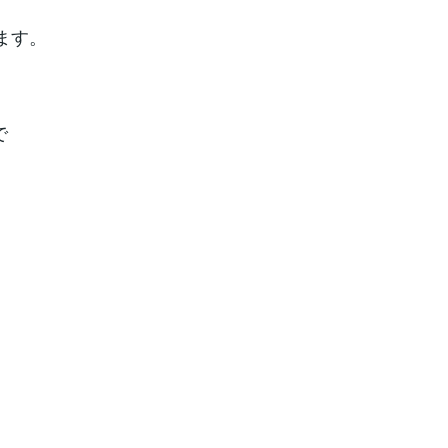
、
ます。
で