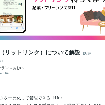
Link（リットリンク）について解説
記事
スト
ーランスあおい
23 13:57
を一元化して管理できるLitLink