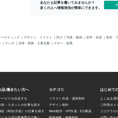
あなたも記事を書いてみませんか？
そのお話になるかもしれません。です
ブ
多くの人へ情報発信が簡単にできます。
が、そこまで、だと思います。オリジナ
ルの名刺のよいところは、もっともっと
コミュニケーションツールとしての役割
が大きいところです。デザイン自体が目
を惹く 必ず、デザインについての話が
でると思います。既成の名刺とは一味も
二味も違います。よくも悪くもですけれ
マーケティング
｜
デザイン・イラスト
｜
学び
｜
写真・動画
｜
音声・音楽
｜
美容・
ど（笑アピールしたいことを目立つよう
い
｜
マンガ
｜
法律・税務・士業全般
｜
マネー・副業
にレイアウトできる 名刺を渡す相手に
一番しってもらいたいことはなんでしょ
うか。 →あなたの名前を覚えてもらい
たい →お店の名前を覚えてもらいた
い →なにをやっている会社、お店なの
かお知らせしたい →キャッチフレーズ
を目立たせたい →問い合わせ先はコ
レ！という表示などなど、名刺を出す場
面ではいろいろな思惑があるはずです。
情報をまんべんなく並べた名刺では、視
点を誘導できません。 何をあいてにお
伝えしたいのか、を必ずお聞きして、デ
ザインしています。意図的に聞いていま
すが、デザインはさりげな