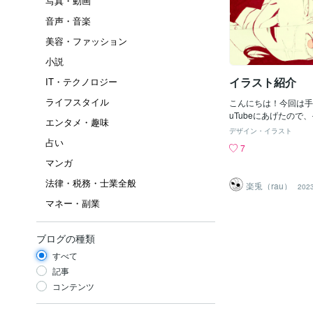
写真・動画
音声・音楽
美容・ファッション
小説
イラスト紹介
IT・テクノロジー
ライフスタイル
こんにちは！今回は手
uTubeにあげたので
エンタメ・趣味
です(*^^*)チェン
デザイン・イラスト
ちゃんを描きました！
占い
7
てください✨宜しくお
マンガ
法律・税務・士業全般
楽兎（rau）
2023
マネー・副業
ブログの種類
すべて
記事
コンテンツ