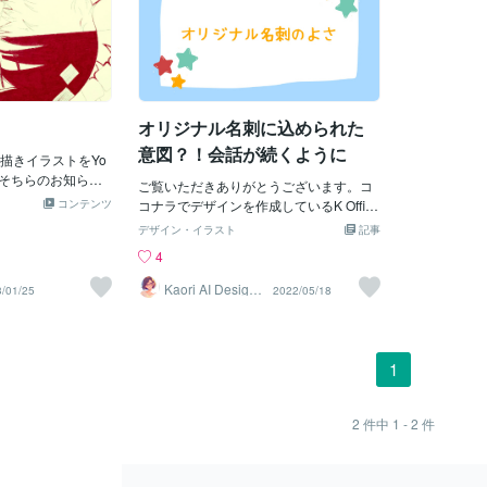
オリジナル名刺に込められた
意図？！会話が続くように
描きイラストをYo
、そちらのお知らせ
ご覧いただきありがとうございます。コ
ソーマンのデンジと戦争
コンテンツ
コナラでデザインを作成しているK Office
よかったら見てみ
の’K’ことカオリです。前回に続き、名刺
デザイン・イラスト
記事
願いいたします！
の大切さについて書きたいと思います。
4
ところで！名刺は役職名や名前を覚えて
もらうだけのものではありません。コミ
Kaori AI Design
/01/25
2022/05/18
カオリ
ュニケーションツールといわれている所
以は、他にもあります。例えば、みなさ
ん、名刺をいただいたら、まず、どこを
見ますか？企業さまの作られた名刺です
1
と、『所属部署や役職』そしてお名前を
みますよね？あまりよくしらない初めて
の会社の方との名刺交換では、『どんな
2
件中
1 - 2
件
部署ですか？』などといった会話になる
かもしれませんね。また少し変わったお
名前の方ですと、差しさわりない程度に