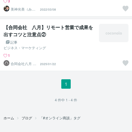
3
美神光美（みか
2022/03/08
みひろみ）
【合同会社 八月】リモート営業で成果を
出すコツと注意点②
記事
ビジネス・マーケティング
1
合同会社八月 営
2025/01/22
業代行
1
4
件中
1 - 4
件
ホーム
ブログ
「#オンライン商談」タグ