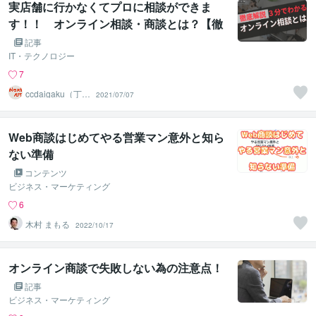
実店舗に行かなくてプロに相談ができま
す！！ オンライン相談・商談とは？【徹
底解説】
記事
IT・テクノロジー
7
ccdaigaku（丁寧
2021/07/07
対応）
Web商談はじめてやる営業マン意外と知ら
ない準備
コンテンツ
ビジネス・マーケティング
6
木村 まもる
2022/10/17
オンライン商談で失敗しない為の注意点！
記事
ビジネス・マーケティング