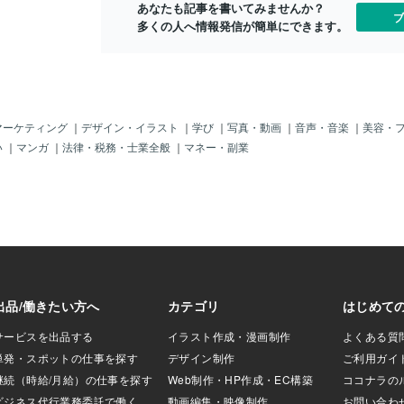
あなたも記事を書いてみませんか？
石業界でもっとも
いたリングストラップの革の部分が擦り
です。 でも
ブ
多くの人へ情報発信が簡単にできます。
』と呼ばれるドミ
切れているのを発見。何かいいものがな
めて叫んでい
のため、正式名称
いかな～と探していたらネットで写真の
まで以上に高
いようです。【ラ
ストラップを見つけたんです。カット水
けてきた周り
と愛」「無条件の
晶に淡い水色のラリマーの玉がついてい
な感情をもた
ラリマーの効果】
て可愛いの。癒し効果も高そうなので、
きます。 こ
い間違った観念の
お仕事でスマホも使っている私にぴった
分に戻るため
熟した思考能力を
り～☆スマホを落として表面が割れたり
何となく受け
マーケティング
｜
デザイン・イラスト
｜
学び
｜
写真・動画
｜
音声・音楽
｜
美容・
ています。愛の感
しないように必ずリングに指を通すよう
ぶ応じてきた
い
｜
マンガ
｜
法律・税務・士業全般
｜
マネー・副業
他人も広く受け入
にしているんですけど、これは輪っかに
やめよう」と
すので、友人や恋
指を通すとまるでラリマーの指輪みたい
からこそ、今
かで深いものに育
に見えてすごく可愛い♡パワーストーン
あなたが今や
ょう。『変化』に
に限らず、こういうちょこっとしたもの
心がイヤだと
や転居など新しい
でもお気に入りのものを選ぶと波動が上
い。 無理を
やわらげ、自分で
がります☆スマホケースもパイソン柄
わせる」こと
いう幸運をもたら
（蛇）で、白蛇さんや龍神さまのご加護
しょう。 で
います。【ラリマ
をいただくのに役立っております。波動
必要はありま
〇愛と平和の石○人
アップ、運気アップを図りたい方はぜひ
「辞退します
理解○人の意志を通
お試しを～♪自分の天職を知って、豊か
ら。 ✅気乗
調性○潜在意識下の
さと成功を引き寄せましょう！人生のタ
遠慮しますね
い流す○心身のリラ
イミング鑑定つき。攻め時、守り時がい
かの機嫌を取
もたらす私はブルー
つかなのかが分かります。お仕事の悩
ずつやめてみ
み、人生や家族のお悩みはこちらへどう