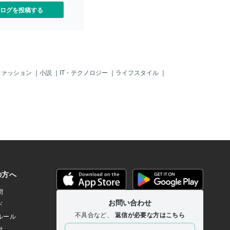
今、あなたの内面は変化を求
ログを投稿する
ます。 あなたの感受性が今
まっています。 これまで受
からの感情や、ネガティブ
らす元が ハッキリと見えて
の変化は、あなたが本来の自
の大切なサイン。 これまで
入れてきたことや、しぶし
ファッション
｜
小説
｜
IT・テクノロジー
｜
ライフスタイル
｜
関係性に対して心が「もう
伝えてきているのです。 だ
やるべきことがあります。
るべきことは、ハッキリと
示したものを 退けてくださ
しないこと。 「なんとなく合
を、そろそろ終わりにしま
も、いきなりすべてを手放す
せん。 まずは、やんわりと
」とお断りするところか
りしないお誘いには「今回は
」とやさしく伝える。 ✅誰
るためだけの行動を、少し
る。 ✅心