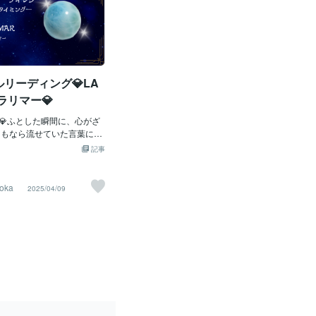
リーディング💎LA
・ラリマー💎
情💎ふとした瞬間に、心がざ
つもなら流せていた言葉に傷
たり、 なぜか今日は周りの
記事
なかったり。 そんな日が、
んか？ もしかしたら、あな
今まで以上に高まっている
yoka
2025/04/09
せん。 これは悪いことでは
あなたの内側がより繊細
ってきている証です。 🍀感
なったあなたへ あなたがこ
きた「違和感」それは、周
ために押し込めてきた感情
ん。 「これはイヤだな」
ら迷惑かも」 「今は我慢し
して、自分の心の声を飲み込
、きっとたくさんあるはず