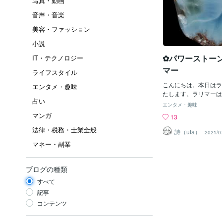
写真・動画
音声・音楽
美容・ファッション
小説
✿パワーストー
IT・テクノロジー
マー
ライフスタイル
こんにちは。本日はラ
エンタメ・趣味
たします。ラリマーは
占い
特の模様、優しいオー
エンタメ・趣味
石です。世界3大ヒー
マンガ
13
リマー・スギライト・
法律・税務・士業全般
とつです。無意識下に
詩（uta）
2021/0
トラウマや、ずっと表
マネー・副業
感情を徐々に和らげ、
解放し、その束縛から
素晴らしさを教えてく
ブログの種類
います。張りつめた感
すべて
かせ、精神の均衡を整
洗い流して、深い心の
記事
でしょう。ラリマーは
コンテンツ
ぶ小さな島、ドミニカ
れます。正式名称を『