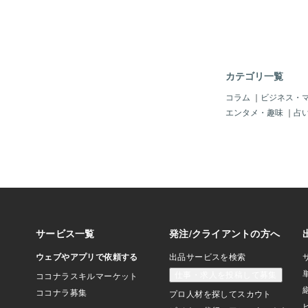
イト』と言います。宝
有名なのが『ラリマー
ニカ共和国由来の名前
はあまり知られていな
リマーの意味】「平和
愛」水瓶座の守護石【
カテゴリ一覧
自分自身でも気づかな
束縛から解放され、成
コラム
｜
ビジネス・
与えてくれるといわれ
エンタメ・趣味
｜
占
情をはぐくみ、自分も
れられるようになりま
人などの人間関係を豊
てることができるでし
強い石でもあり、転職
環境にともなう不安を
目標を見つけられると
してくれるといわれて
ーのヒーリング効果】
種、環境などを超えた
じ合わせる○調和と協
ネガティブな意識を洗
ックス○人生に喜びを
系の色が大好きで、