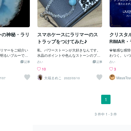
ンの神秘・ラリ
スマホケースにラリマーのス
クリスタル
トラップをつけてみた♪
RIMAR
リマーをご紹介い
私、パワーストーンが大好きなんです。
💎敏感な感
明るいブルーで独
水晶のポイントや色んなストーンのブレ
わつく。 い
ラから人気がある
スレットを目的に合わせて使い分けてい
ついてしまっ
記事
占い
記事
占い
リングストーン(ラ
ます。鑑定の時には霊性を高めるラピス
空気に馴染め
10
3
チャロアイト)のひ
ラズリのブレスと、エジプトのツタンカ
増えていませ
しまいこんでいた
ーメンが身に着けていたとされ、宇宙意
たの感受性が
大福まめこ
MayaTo
7/07
2022/03/10
現できなかった悪
識につながりやすくするといわれるリビ
のかもしれま
悲しみの呪縛から
アングラスのブレスを２本重ね付けして
なく、むしろ
自由になることの
います。デートの時には恋愛運アップの
に、正直にな
れると伝えられて
ローズクオーツや癒し効果のラリマーを
じる力が鋭く
1
情や怒りを落ち着
付けたりも。豊かさを呼び込むルチルク
れまで感じて
え、わだかまりを
オーツも大好きです☆鑑定中は、カード
りに合わせる
傷を癒してくれる
を切る前には必ず水晶のポイントで音叉
かもしれませ
3
件中
1 - 3
件
、カリブ海に浮か
を鳴らして場を浄化しています。パワー
「でも言った
共和国から産出さ
ストーンは私の生活と切り離せないもの
よう」 そう
ブルー・ペクトラ
なのです。最近、スマホカバーにつけて
んできたこと