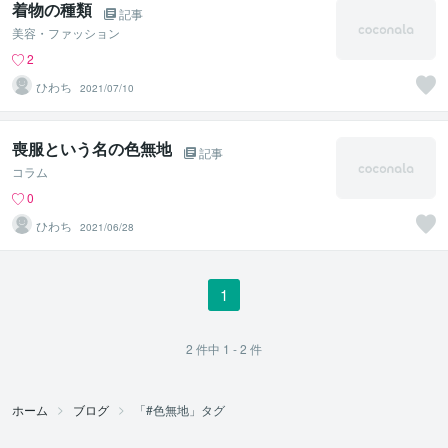
着物の種類
記事
美容・ファッション
2
ひわち
2021/07/10
喪服という名の色無地
記事
コラム
0
ひわち
2021/06/28
1
2
件中
1 - 2
件
ホーム
ブログ
「#色無地」タグ