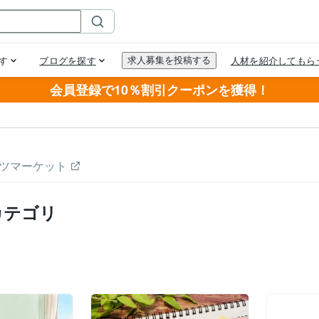
会員登録で10％割引クーポンを獲得！
ツマーケット
カテゴリ