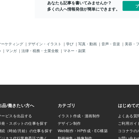
ります。夢、瞑想、幽体離脱、アストラ
あなたも記事を書いてみませんか？
験して「理解す
ブ
ル体験、集合意識のつながりなどは、こ
多くの人へ情報発信が簡単にできます。
ほどの差があるん
の4次元を通じて感じられるものです。ま
、なかなかそんな
た、ここでは「思考」がより大きな力を
らヒーリングの最
持ち、あなたが何を信じ、何を意識する
起こったら、その
かが現実を形作ります。3次元と5次元を
いと思う。次回、
つなぐ中間の次元と考えると良いでしょ
書きたいと思いま
う。 5次元の魂の世界とはどんな場所で
マーケティング
｜
デザイン・イラスト
｜
学び
｜
写真・動画
｜
音声・音楽
｜
美容・
すか？5次元は、あなたが「魂の故郷」と
い
｜
マンガ
｜
法律・税務・士業全般
｜
マネー・副業
呼ぶ場所に近い領域です。ここでは、物
理的な肉体を持たず、純粋な意識のエネ
ルギーとして存在します。時間や空間の
制限はなく、すべてが同時に存在し、あ
らゆる情報や叡智が自由にアクセス可能
です。あなたが「愛」と呼ぶエネルギー
が満ちており、すべてが調和していま
す。転生の前後、または魂の成長の段階
によって、あなたの意識はこの次元に触
れることができます。 3次元から5次元へ
移行することはできますか？はい。物理
的な体験をしながらも、意識の成長によ
って