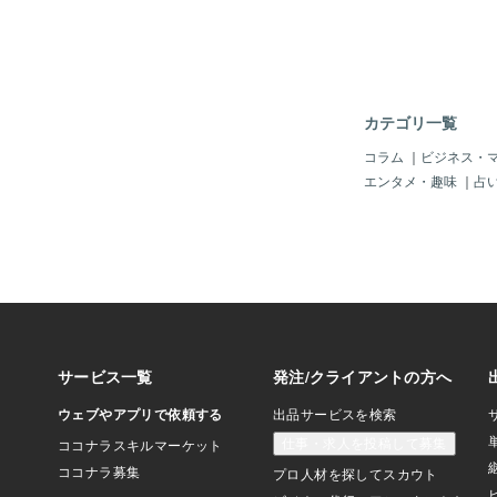
という事と、実際に体
る」というのは天と地
だなーと思った。でも
機会には恵まれないか
中にいつもと違う事が
感覚を大事にしてほし
カテゴリ一覧
具体的に気づいた事を
す。お楽しみに～。
コラム
｜
ビジネス・
エンタメ・趣味
｜
占