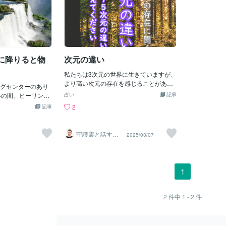
に降りると物
次元の違い
私たちは3次元の世界に生きていますが、
より高い次元の存在を感じることがあり
グセンターのあり
ます。4次元とは？ 5次元とは？ を高次
年の間、ヒーリング
占い
記事
元の存在に聞いてみました。 3次元とは
があるんだよね。
2
記事
何ですか？3次元は、あなたが今、肉体を
たわけではないん
持ち、物質世界のルールに従って生きて
ように導かれてい
いる世界です。長さ・幅・高さを持つ立
元から3次元に降り
守護霊と話す人
2025/03/07
体の空間と、時間が一方向に流れるとい
｜まこと
るというのはスピ
う制約の中で、あなたは「個」としての
よく耳にする言葉
経験を積みます。この世界では、選択と
れって本当に理解
行動が大切で、物理的な体験を通じて魂
どうかな？私は自
1
が成長する場になっています。あなたが
いると思ってた口
「人生」と呼ぶものは、3次元での学びの
～2年の間に急に何
プロセスなのです。4次元とはどんな世界
って、その時初め
2
件中
1 - 2
件
ですか？4次元は、意識の世界です。ここ
ら3次元に降りてく
では、時間が3次元ほど直線的ではなく、
ー」って事を実感
過去・現在・未来が重なり合うことがあ
り頭で「分かる」