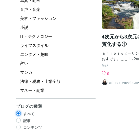
写真・動画
音声・音楽
美容・ファッション
小説
4次元から3次元
IT・テクノロジー
質化する①
ライフスタイル
ａｒｉｏｓｕヒーリン
エンタメ・趣味
おすです。ここ1～2
占い
をしていて気づいた事
学び
特別それを意識してい
マンガ
8
だけど、意識を向ける
法律・税務・士業全般
たというか・・・4次
ariosu
2022/02/02
てくると物が物質化す
マネー・副業
リチュアルな世界では
なんだけど、でも、そ
しているか？というと
ブログの種類
分ではずっと理解して
すべて
の人なんだけどここ1
度か体験する機会があ
記事
て、「本当に4次元か
コンテンツ
ると物質化するんだな
をしたんだよね。つま