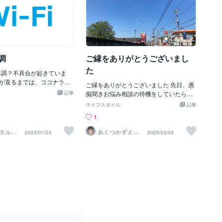
不調
ご縁をありがとうございまし
た
が不調？不具合が起きていま
が直るまでは、ココナラの
ご縁をありがとうございました 先日、愚
きなさそうです…ネット回
記事
痴聞きお悩み相談の待機をしていたらご
ら、お電話相談受付けます
依頼を 頂きました。 しかしこの日は自宅
ライフスタイル
記事
では、チャットのみ受付にし
のWi-Fiの調子が悪かったのか何度電話を
1
す。インターネットが繋が
かけても繋がらず、結局相方合意でキャ
にストレスですね…泣ブロ
ンセルとなりました。 せっかくお電話頂
タルト
あくつかずえア
2023/01/23
2025/03/05
ソコンで作成しているので
 イロ
ドラー流メンタ
いたのに本当に申し訳なく思います。 ど
ルトレーナー
うにサクサク動きません…
うか依頼主様のお心がどんな方法でも良
ず、調べることすらできな
いので軽くなりますように。 昨夜から雪
Fiの会社に問い合わせるので
が降り3月といえどもまだ寒いですが春は
ネットを通してメッセージ
もうすぐです。 晴れたら小さい春を見つ
しかも繋がらない。時間は
けに行きましょうかね。 気が向いたらま
決できない！！！イライラ
たのお電話お待ちしています。
マックスです！！！早く解
そんな今日です。。。涙