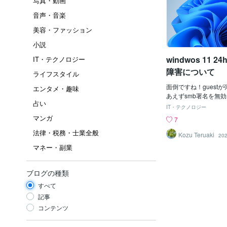
写真・動画
音声・音楽
美容・ファッション
小説
windwos 11 
IT・テクノロジー
障害について
ライフスタイル
面倒ですね！guest
エンタメ・趣味
あえずsmb署名を無
占い
ープ ポリシーで SM
IT・テクノロジー
には、以下の手順を実
マンガ
7
ト] を選択し、「gped
法律・税務・士業全般
て、Enter キーを押
Kozu Teruaki
202
ループ ポリシー エデ
マネー・副業
ューターの構成] &gt; [
gt; [セキュリティの設定]
リシー] &gt; [セキュ
ブログの種類
移動します。[Microso
すべて
ライアント: 常に通
う] を開き、[無効] を
記事
を選択します。gues
コンテンツ
「gpedit.msc」＞
[ネットワーク] [La