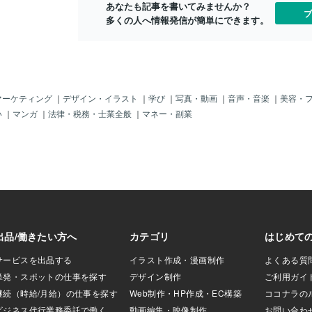
あなたも記事を書いてみませんか？
ないゲスト ログ
る犯罪です。 ワク〇〇も成分が安全性が
ブ
多くの人へ情報発信が簡単にできます。
→有効にするついで
保障されていないという 事実先日女性が
くパソコン名で指定
なくなっているという事件 それでも、打
。
つことを伝えてる専門家やメディア これ
は、信じてはいけません。打つとお金が
入る仕組みがあります。ワク〇〇は打つ
と医者にお金が入る仕組みです。 日本は
もちろんのこと、人工削減 そんなことし
マーケティング
｜
デザイン・イラスト
｜
学び
｜
写真・動画
｜
音声・音楽
｜
美容・
たって、絶対幸せになれない 日々のココ
い
｜
マンガ
｜
法律・税務・士業全般
｜
マネー・副業
ロの状態が人間を積み上げていく 入口は
優しい雰囲気でも、人を信用してはいけ
ません気にしない関わらない そしてもっ
と恐ろしい話 この世は恐ろしすぎる 皇室
に秘密が