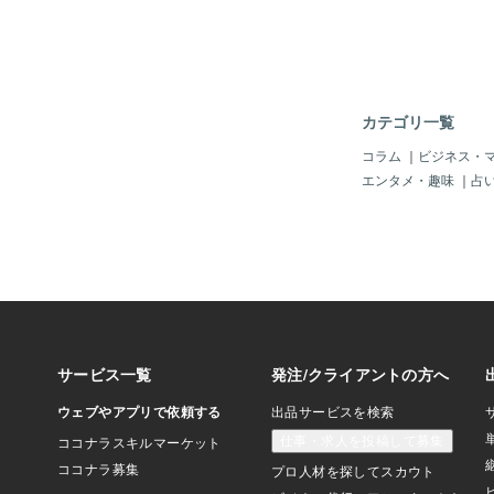
ーション] [安全で
オンを有効にする] 
にローカルipではな
するとうまくいきます
カテゴリ一覧
コラム
｜
ビジネス・
エンタメ・趣味
｜
占