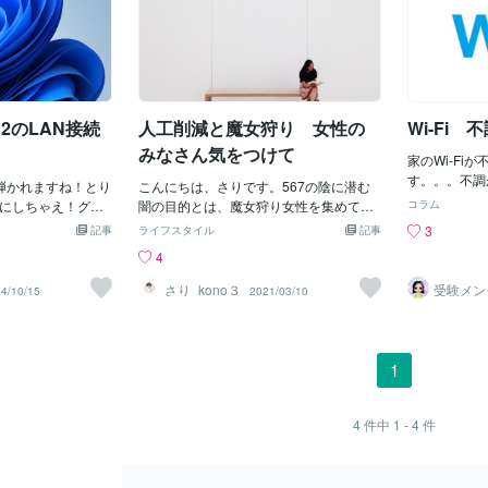
24h2のLAN接続
人工削減と魔女狩り 女性の
Wi-Fi 
みなさん気をつけて
家のWi-Fi
す。。。不調
が弾かれますね！とり
こんにちは、さりです。567の陰に潜む
電話相談はで
効にしちゃえ！グル
闇の目的とは、魔女狩り女性を集めて何
コラム
線が安定した
B 署名を無効にする
かする想像がつくと思います。そのあと
3
記事
ライフスタイル
記事
ね^^それま
行します。[スター
が恐ろしい事が待っている脅しでも何物
4
ようと思いま
it.msc」と入力し
でもありません。女性は飲食店などのサ
らないと本当
します。ローカル グ
ービス業の方は特に気をつけてくださ
さり_kono３
受験メン
4/10/15
2021/03/10
グはいつもパ
レーナー
ィターで、[コンピ
い。そういった目的が根底で囲い込みも
ハル
すが、思うよ
Windows の設定] &
始まっています。他者無視で、一方的に
ネットも開か
 &gt; [ローカル ポ
起こるような実態が 567という人工兵器
い～このWi-
リティ オプション] に
で 茶番劇という言葉では片づけられない
1
すが、これも
ft ネットワーク ク
犯罪です。国、メディア 企業 創〇
のやりとり。
信にデジタル署名を行
他の団体等 真実を伝えず隠蔽して国民を
かかるし、解
選択してから、[OK]
騙す最悪の集団です。 これだけ大勢の
4
件中
1 - 4
件
とモヤモヤが
tで繋いでる場合は
人、そしてお金を使う価値あるのか 税金
決したい！！
[管理用テンプレート]
を使ってる実態 国が母体 これを容認し
nman ワークステ
ている政府等は異常これは、国民に対す