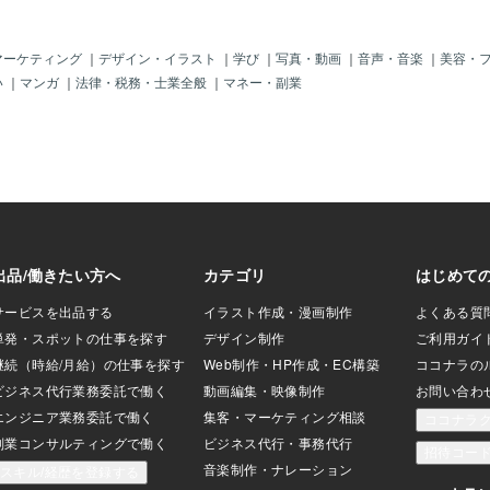
4」に関連す
を額面通りに
を見極めて」
マーケティング
｜
デザイン・イラスト
｜
学び
｜
写真・動画
｜
音声・音楽
｜
美容・
はプロとして
い
｜
マンガ
｜
法律・税務・士業全般
｜
マネー・副業
アドバイスに
ャリア女性へ
プロ意識とス
「きつね」が
門性」のサイ
スキルを武器
とで成果が得
意： 手柄を
るかも。安易
イクな対応を
避け、最小限
「要領の良さ
生活】見せか
マ友・知人