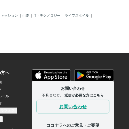
る期間このカードは、「物事
受け取らず、一歩引いて裏
という警告、あるいは「今
ファッション
｜
小説
｜
IT・テクノロジー
｜
ライフスタイル
｜
戦略的に動くべき」という
なります。2. 働くママ・キ
のメッセージ 💼【仕事運】
キルの証キャリアの相談で
出たら、それは「労働と専
ン！専門性を磨く： 自分の
に、スマートに立ち回るこ
られます。人間関係に注
横取りしようとする人物がい
に心を開かず、ビジネスラ
。効率重視： 無駄な努力を
の力で最大の成果を出す
」も時には必要です。【私
けの親切に惑わされないマ