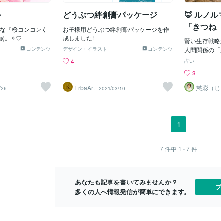
ポンジ）衛生面を
人も多いと思いま
♪
どうぶつ絆創膏パッケージ
🦊 ルノル
円ショップで買って
「きつね（
よくヘタるなぁ、
な『桜コンコンく
お子様用どうぶつ絆創膏パッケージを作
しているなぁ、
◍)。✧♡
成しました!
賢い生存戦略
変えてみたら、衛
コンテンツ
デザイン・イラスト
コンテンツ
人間関係の「
で、すごく長いこ
ちは！兼業占
4
占い
。本当に洗いやす
す。「あの人
3
するのでいつ取り
気がする……
まうくらいです。
のに、なぜか
ErbaArt
慈彩（じ
/26
2021/03/10
のを重視するのか
ヤを感じたと
「こだわりの道
がNo.14「
としたメリハリが
「嘘」や「ず
に私がこだわって
メージを持た
1
いうか、タロット
会を生き抜く
とってはパートナ
衛」と「生存
ですので、自分に
い味方でもあ
7
件中
1 - 7
件
よく感じるものを
トラブルを回
いサービスを提供
ントを解説し
だと思っています
真の意味 
ードを一枚引いて
あなたも記事を書いてみませんか？
険を察知する
ブ
出ました
多くの人へ情報発信が簡単にできます。
ーワード： 
衛、プロ意識
門職、商売上
バル時期： 1