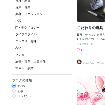
写真・動画
音声・音楽
美容・ファッション
小説
こだわりの道具
IT・テクノロジー
ライフスタイル
日常で使っている道具
たものはどのくらいあ
エンタメ・趣味
こ何年か、ちょっとし
ライフスタイル
を100円ショップや
占い
11
うことが多くなりまし
マンガ
ょっとこだわって買っ
いるものを２つご紹介
法律・税務・士業全般
レムレム lemle
物です）☆ はさみ（ツ
m
マネー・副業
ヘンケルス）中々壊れ
同じものを使ってしま
ノによって本当に使い
ブログの種類
食品のパッケージ、紙
他、何にでも使っちゃ
すべて
物、硬い物、何でもよ
記事
分もお任せ。使いやす
コンテンツ
小さなストレスがなく
す。☆ 食器洗いスポ