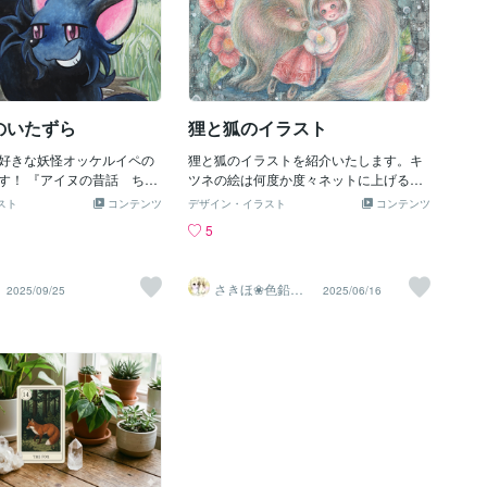
のいたずら
狸と狐のイラスト
好きな妖怪オッケルイペの
狸と狐のイラストを紹介いたします。キ
す！ 『アイヌの昔話 ちく
ツネの絵は何度か度々ネットに上げる機
 こちらの本に妖怪オッケル
会があったのですが、タヌキの方を上げ
スト
コンテンツ
デザイン・イラスト
コンテンツ
る、 「ヤイレスポと屁っぴ
たことがあまりなかったので、せっかく
5
いうお話が紹介されていま
なので２枚一緒に載せてみます。こちら
話の中で、オッケルイペが若
のキツネのイラストを先に描いていて、
る舟に乗り込みます。 そし
タヌキのイラストを描く際に連作風にし
さきほ❀色鉛筆
2025/09/25
2025/06/16
オッケルイペが【おなら】
ようとそちらにもコロポックルを描きま
画家
舟がめちゃくちゃに壊れてし
した。冬毛のモフモフ感が描きたくて寒
す・・・。
い季節の絵になりました。だいぶ前の絵
ですが、背景に傷をつけて色を塗り、白
い水彩色鉛筆で丸い光のような模様を描
いていて「結構背景凝っているな…」と
過去の自分に感心…技術的に今より未熟
な点があったとしても過去の絵から学ぶ
ことが結構あります。なんとなくセット
なイメージがある狸と狐（漢字の字面も