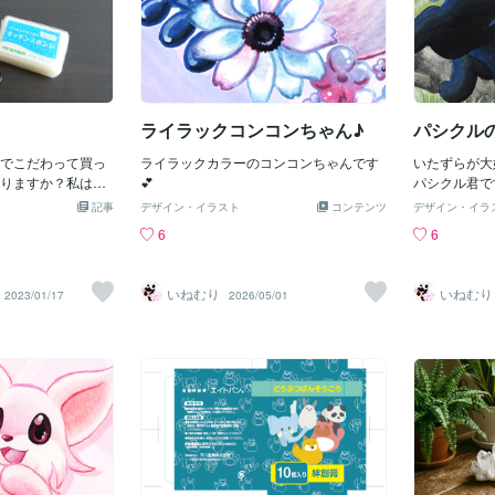
ライラックコンコンちゃん♪
パシクル
でこだわって買っ
ライラックカラーのコンコンちゃんです
いたずらが大
りますか？私はこ
💕
パシクル君で
た文房具や日用品
ま学芸文庫』
記事
デザイン・イラスト
コンテンツ
デザイン・イラ
ドラッグストアで買
イペが登場す
6
6
た。そんな中、ち
りおやじ」と
て長いこと使って
す。 そのお
します。（写真の
者に化けてあ
いねむり
いねむり
2023/01/17
2026/05/01
ヴィリング J.A.
て、その舟で
ないだけにずっと
をすると！ 
いがちですが、モ
まったそうで
心地が違います！
、髪、布。その
います。柔らかい
く切れて細かい部
いものを選ぶと、
気持ちがいいで
ンジ（パックスナ