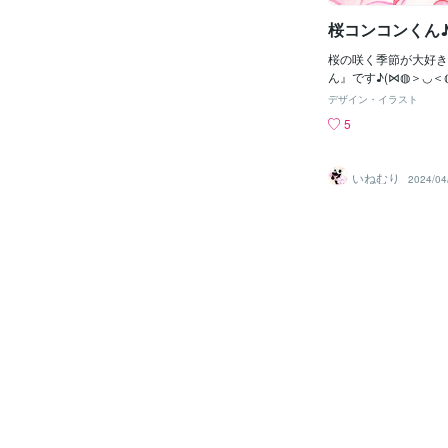
チュロン キッチンス
考えて頻繁に交換する
桜コンコンくん
す。私も以前は100
そうしていましたが、
桜の咲く季節が大好き
なんか頻繁にゴミに出
ん』です♪(⋈◍＞◡＜
と。評判のよいものに
デザイン・イラスト
生的にも気にならない
5
と弾力があるままです
さときれいさが長持ち
替えようかと迷ってし
いねむり
2024/04
生活によってどんなも
は違うと思いますが、
具」があると、ちょっ
ついて楽しいです。他
いるのは、仕事道具と
関連の道具です。私に
ーや仲間のようなもの
しっくりきて使い心地
使用するのが、よりよ
するのにもとても大事
（＾＾）先ほど動物カ
みたら、「キツネ」が