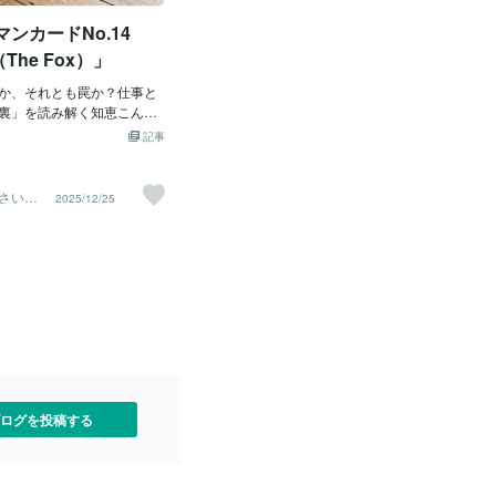
似ている気がする）どちらも横顔なの
で、正面からも描いてみたいです。オー
マンカードNo.14
ダー承っております😌
The Fox）」
か、それとも罠か？仕事と
裏」を読み解く知恵こんに
い師の慈彩（じさい）で
記事
の言葉、なんだか裏がある
」「一生懸命頑張っている
報われない」そんなモヤモ
さい）
2025/12/25
き、あなたの前に現れるの
きつね」のカードです。
る賢さ」という少し怖いイ
れがちですが、実は現代社
女性にとって、「自己防
戦略」を教えてくれる心強
ります。プロの視点から、
避して成功を掴むためのヒ
ます✨1. 「きつね」が持つ
獲物を狙う鋭い観察眼と、危
賢さを象徴しています。キ
ログを投稿する
仕事、戦略、知恵、自己防
、慎重さ、偽り人物像： 専
手な人、抜け目のないライ
4日、14週間、14日など「1