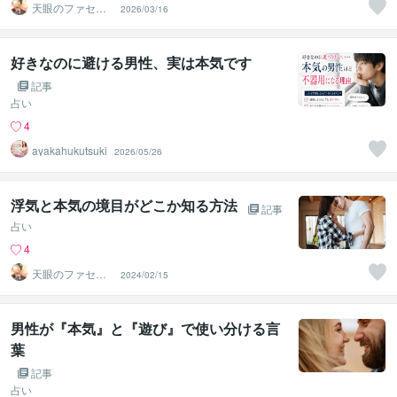
天眼のファセッ
2026/03/16
ト
好きなのに避ける男性、実は本気です
記事
占い
4
ayakahukutsuki
2026/05/26
浮気と本気の境目がどこか知る方法
記事
占い
4
天眼のファセッ
2024/02/15
ト
男性が『本気』と『遊び』で使い分ける言
葉
記事
占い