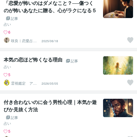
「恋愛が怖いのはダメなこと？──傷つく
のが怖いあなたに贈る、心がラクになる５
つの言葉」
記事
占い
6
咲良｜恋愛占い
2025/06/18
心導師
本気の恋ほど怖くなる理由
記事
占い
5
霊視鑑定 アキ
2026/05/05
ラ
付き合わないのに会う男性心理｜本気か遊
びか見抜く方法
記事
占い
5