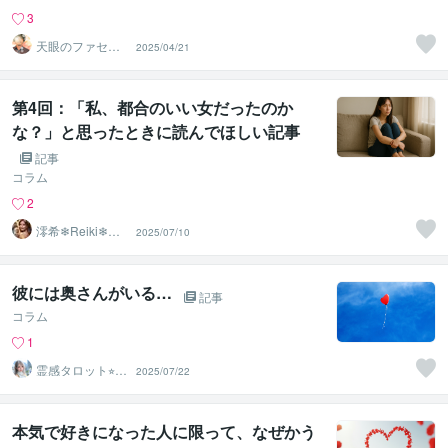
3
天眼のファセッ
2025/04/21
ト
第4回：「私、都合のいい女だったのか
な？」と思ったときに読んでほしい記事
記事
コラム
2
澪希❄Reiki❄寄
2025/07/10
り添い、癒しま
す
彼には奥さんがいる…
記事
コラム
1
霊感タロット⭐︎エ
2025/07/22
アリーズ
本気で好きになった人に限って、なぜかう