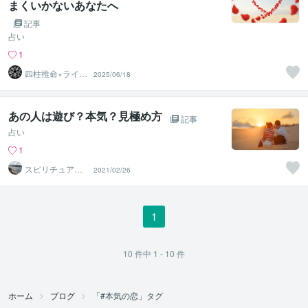
まくいかないあなたへ
記事
占い
1
四柱推命×ライフ
2025/06/18
コーチング HIK
ARU
あの人は遊び？本気？見極め方
記事
占い
1
スピリチュアル
2021/02/26
カウンセラー沙
耶美
1
10
件中
1 - 10
件
ホーム
ブログ
「#本気の恋」タグ