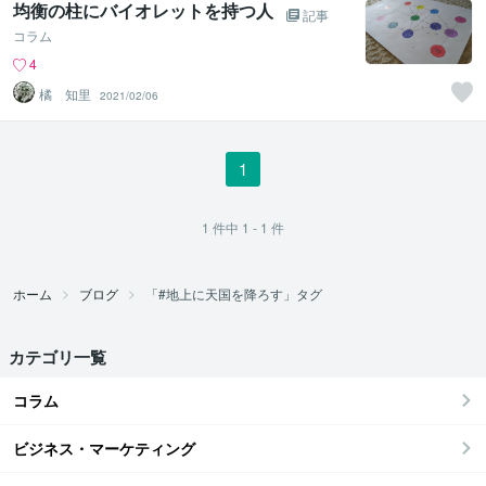
均衡の柱にバイオレットを持つ人
記事
コラム
4
橘 知里
2021/02/06
1
1
件中
1 - 1
件
ホーム
ブログ
「#地上に天国を降ろす」タグ
カテゴリ一覧
コラム
ビジネス・マーケティング