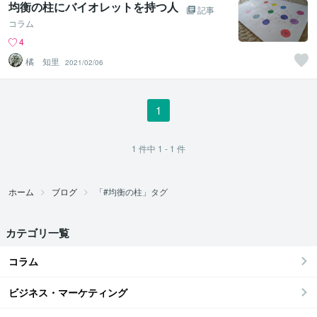
均衡の柱にバイオレットを持つ人
記事
コラム
4
橘 知里
2021/02/06
1
1
件中
1 - 1
件
ホーム
ブログ
「#均衡の柱」タグ
カテゴリ一覧
コラム
ビジネス・マーケティング