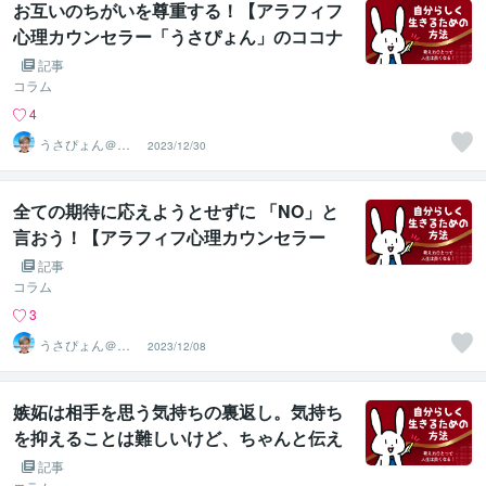
お互いのちがいを尊重する！【アラフィフ
心理カウンセラー「うさぴょん」のココナ
ラ電話相談】
記事
コラム
4
うさぴょん＠癒
2023/12/30
し系アラフィフ
心寄り添い人
全ての期待に応えようとせずに 「NO」と
言おう！【アラフィフ心理カウンセラー
「うさぴょん」のココナラ電話相談】
記事
コラム
3
うさぴょん＠癒
2023/12/08
し系アラフィフ
心寄り添い人
嫉妬は相手を思う気持ちの裏返し。気持ち
を抑えることは難しいけど、ちゃんと伝え
た方が良いこともある！【アラフィフ心理
記事