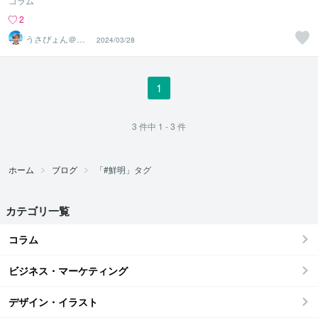
カウンセラー「うさぴょん」のココナラ電
コラム
話相談
2
うさぴょん＠癒
2024/03/28
し系アラフィフ
心寄り添い人
1
3
件中
1 - 3
件
ホーム
ブログ
「#鮮明」タグ
カテゴリ一覧
コラム
ビジネス・マーケティング
デザイン・イラスト