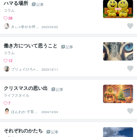
ハマる場所
記事
コラム
38
きぃ⭐️幸せを呼び
2023/04/22
込むふわっと女
神⭐️
働き方について思うこと
記事
コラム
12
プリュイひろ⭐️占
2023/12/11
い鑑定士
クリスマスの思い出
記事
ライフスタイル
7
ほんわか 子育て
2024/12/24
相談
それぞれのかたち
記事