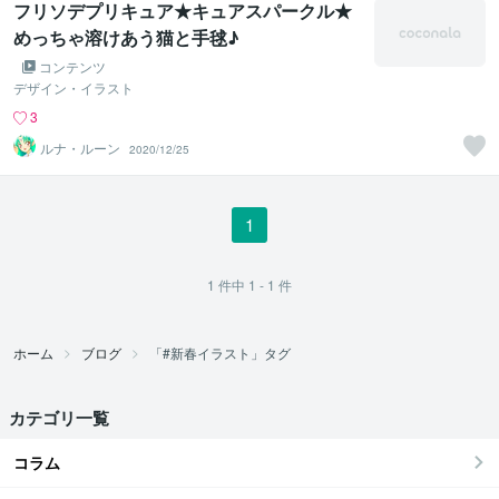
フリソデプリキュア★キュアスパークル★
めっちゃ溶けあう猫と手毬♪
コンテンツ
デザイン・イラスト
3
ルナ・ルーン
2020/12/25
1
1
件中
1 - 1
件
ホーム
ブログ
「#新春イラスト」タグ
カテゴリ一覧
コラム