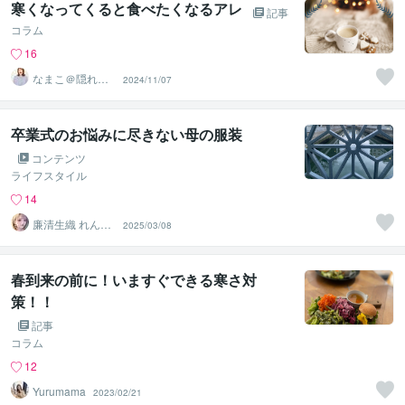
寒くなってくると食べたくなるアレ
記事
コラム
16
なまこ＠隠れ陰
2024/11/07
キャお姉さん
卒業式のお悩みに尽きない母の服装
コンテンツ
ライフスタイル
14
廉清生織 れんせ
2025/03/08
い さき
春到来の前に！いますぐできる寒さ対
策！！
記事
コラム
12
Yurumama
2023/02/21