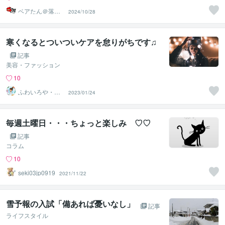
ベアたん＠落書
2024/10/28
きイラストレー
ター
寒くなるとついついケアを怠りがちです♫
記事
美容・ファッション
10
ふわいろや・薄
2023/01/24
毛、抜け毛専門
美容師
毎週土曜日・・・ちょっと楽しみ ♡♡
記事
コラム
10
seki03jp0919
2021/11/22
雪予報の入試「備あれば憂いなし」
記事
ライフスタイル