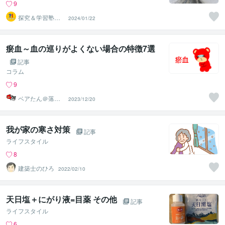
9
探究＆学習塾｜
2024/01/22
なぜラボ
瘀血～血の巡りがよくない場合の特徴7選
記事
コラム
9
ベアたん＠落書
2023/12/20
きイラストレー
ター
我が家の寒さ対策
記事
ライフスタイル
8
建築士のひろ
2022/02/10
天日塩＋にがり液=目薬 その他
記事
ライフスタイル
6