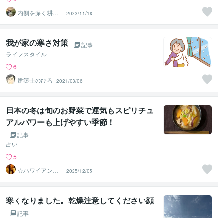
内側を深く耕
2023/11/18
し、外側を自由
に生きるコーチ
我が家の寒さ対策
記事
ライフスタイル
6
建築士のひろ
2021/03/06
日本の冬は旬のお野菜で運気もスピリチュ
アルパワーも上げやすい季節！
記事
占い
5
☆ハワイアンス
2025/12/05
ピリチュル☆～
ハナイノウエ
寒くなりました。乾燥注意してください顔
記事