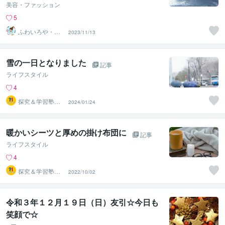
美容・ファッション
5
ふわいろや・薄
2023/11/13
毛、抜け毛専門
美容師
雪の一日となりました
記事
ライフスタイル
4
探究＆学習塾｜
2024/01/24
なぜラボ
暖かいシーツと厚めの掛け布団に
記事
ライフスタイル
4
探究＆学習塾｜
2022/10/02
なぜラボ
令和３年１２月１９日（日）友引☆今日も
笑顔で☆