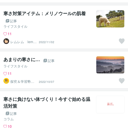
寒さ対策アイテム：メリノウールの肌着
記事
ライフスタイル
11
レムレム lemle
2022/11/02
m
あまりの寒さに…
記事
ライフスタイル
11
探究＆学習塾｜
2022/10/07
なぜラボ
寒さに負けない体づくり！今すぐ始める温
活対策
記事
コラム
10