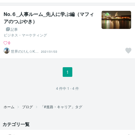
No.６_人事ルーム_先人に学ぶ編（マフィ
アのつぶやき）
記事
ビジネス・マーケティング
0
世界のけん☆KE
2021/01/03
N
1
4
件中
1 - 4
件
ホーム
ブログ
「#進路・キャリア」タグ
カテゴリ一覧