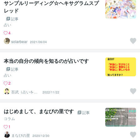
サンプルリーディング☆ヘキサグラムスプ
レッド
記事
占い
4
solarbear
2021/06/04
本当の自分の傾向を知るのが占いです
記事
占い
2
百武（占いを使
2022/11/22
う目標達成トレ
ーナー）
はじめまして、まなびの里です
記事
コラム
1
まなびの里
2020/12/30